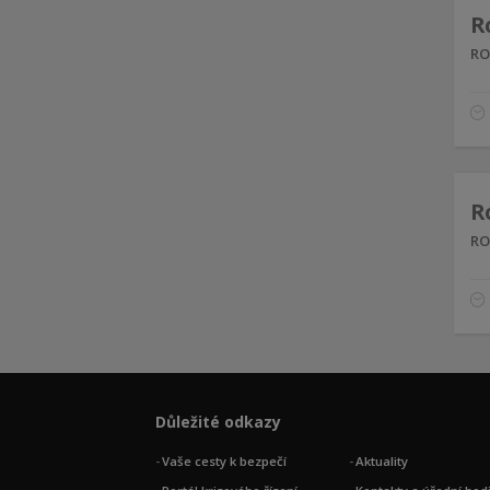
R
RO
R
RO
Důležité odkazy
Vaše cesty k bezpečí
Aktuality