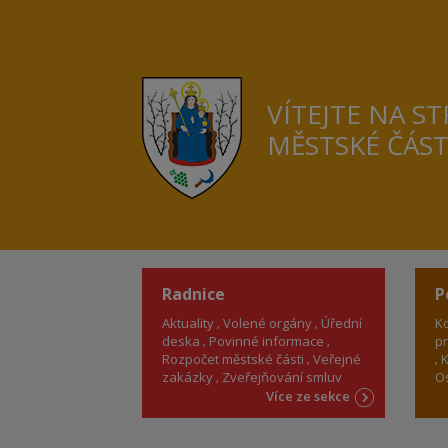
VÍTEJTE NA S
MĚSTSKÉ ČÁS
Radnice
P
Aktuality
Volené orgány
Úřední
Ko
deska
Povinné informace
pr
Rozpočet městské části
Veřejné
K
zakázky
Zveřejňování smluv
Os
Více ze sekce