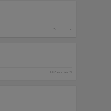
562× zobrazeno
658× zobrazeno