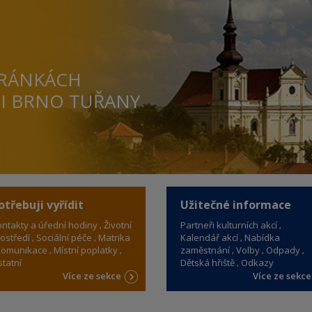
TRÁNKÁCH
TI BRNO TUŘANY
otřebuji vyřídit
Užitečné informace
ntakty a úřední hodiny
Životní
Partneři kulturních akcí
ostředí
Sociální péče
Matrika
Kalendář akcí
Nabídka
omunikace
Místní poplatky
zaměstnání
Volby
Odpady
tatní
Dětská hřiště
Odkazy
Více ze sekce
Více ze sekc