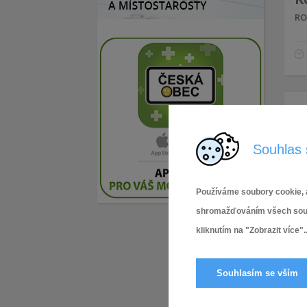
RO
R
RO
Souhlas 
Používáme soubory cookie, a
shromažďováním všech soubor
R
kliknutím na "Zobrazit více"..
RO
Souhlasím se vším