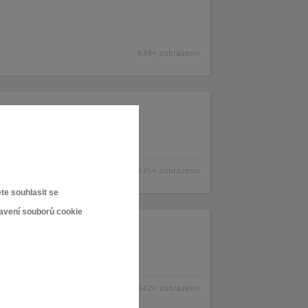
639× zobrazeno
635× zobrazeno
te souhlasit se
tavení souborů cookie
642× zobrazeno