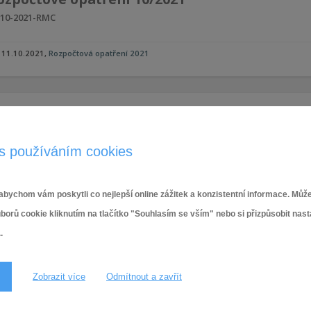
10-2021-RMC
11.10.2021
,
Rozpočtová opatření 2021
ozpočtové opatření 9/2021
9-2021-RMC
s používáním cookies
17.9.2021
,
Rozpočtová opatření 2021
bychom vám poskytli co nejlepší online zážitek a konzistentní informace. Může
ů cookie kliknutím na tlačítko "Souhlasím se vším" nebo si přizpůsobit nas
ozpočtové opatření 8/2021
.
8-2021-ZMC
Zobrazit více
Odmítnout a zavřít
8.9.2021
,
Rozpočtová opatření 2021