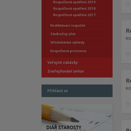
Rozpočtová opatření 2019
Rozpočtová opatření 2018
Rozpočtová opatření 2017
Rozklikávací rozpočet
R
Závěrečný účet
RO
Střednědobé výhledy
Rozpočtová provizoria
Veřejné zakázky
Zveřejňování smluv
R
RO
Přihlásit se
R