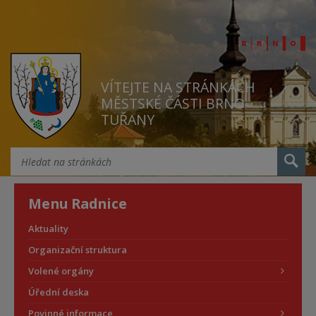
VÍTEJTE NA STRÁNKÁCH
MĚSTSKÉ ČÁSTI BRNO
TUŘANY
Menu Radnice
Aktuality
Organizační struktura
Volené orgány
Úřední deska
Povinné informace