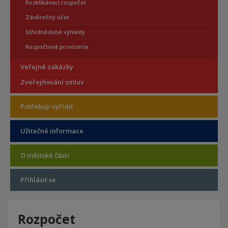
Rozklikávací rozpočet
Závěrečný účet
Střednědobé výhledy
Rozpočtová provizoria
Veřejné zakázky
Zveřejňování smluv
Potřebuji vyřídit
Užitečné informace
O městské části
Přihlásit se
Rozpočet