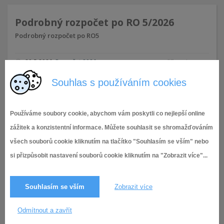
Podrobný rozpočet po RO 5/2026
Podrobný rozpočet po RO5
20.5.2026
,
Rozpočet 2026
37× zobrazeno
Souhlas s používáním cookies
Podrobný rozpočet po RO 4/2026
Používáme soubory cookie, abychom vám poskytli co nejlepší online
Podrobný rozpočet po RO4
zážitek a konzistentní informace. Můžete souhlasit se shromažďováním
všech souborů cookie kliknutím na tlačítko "Souhlasím se vším" nebo
6.5.2026
,
Rozpočet 2026
46× zobrazeno
si přizpůsobit nastavení souborů cookie kliknutím na "Zobrazit více"...
Souhlasím se vším
Zobrazit více
Podrobný rozpočet po RO 3/2026
Podrobný rozpočet po RO3
Odmítnout a zavřít