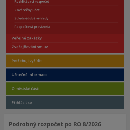
Rozklikávací rozpočet
Závěrečný účet
Střednědobé výhledy
Rozpočtová provizoria
Veřejné zakázky
Zveřejňování smluv
Potřebuji vyřídit
Užitečné informace
O městské části
Přihlásit se
Podrobný rozpočet po RO 8/2026