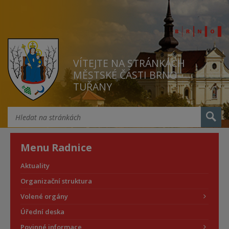
VÍTEJTE NA STRÁNKÁCH
MĚSTSKÉ ČÁSTI BRNO
TUŘANY
Menu Radnice
Aktuality
Organizační struktura
Volené orgány
Úřední deska
Povinné informace