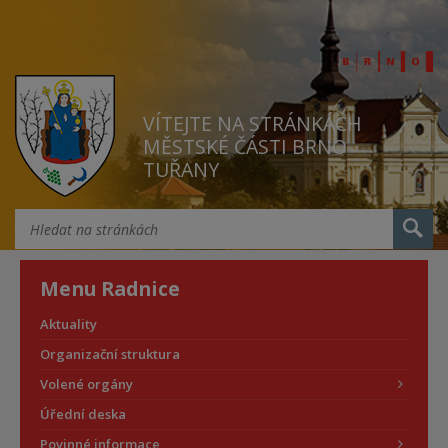
VÍTEJTE NA STRÁNKÁCH
MĚSTSKÉ ČÁSTI BRNO
TUŘANY
Menu Radnice
Aktuality
Organizační struktura
Volené orgány
Úřední deska
Povinné informace