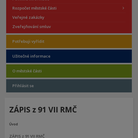
Rozpočet městské části
Veřejné zakázky
Zveřejňování smluv
Potřebuji vyřídit
Užitečné informace
O městské části
Přihlásit se
ZÁPIS z 91 VII RMČ
Úvod
ZÁPIS z 91 VII RMČ