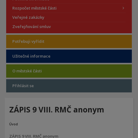
Rozpočet městské části
Veřejné zakázky
Zveřejňování smluv
Potřebuji vyřídit
Užitečné informace
O městské části
Přihlásit se
ZÁPIS 9 VIII. RMČ anonym
Úvod
ZÁPIS 9 VIII. RMČ anonym