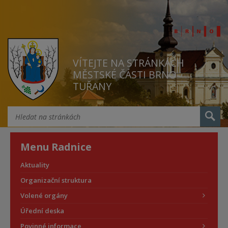
VÍTEJTE NA STRÁNKÁCH
MĚSTSKÉ ČÁSTI BRNO
TUŘANY
Menu Radnice
Aktuality
Organizační struktura
Volené orgány
Úřední deska
Povinné informace