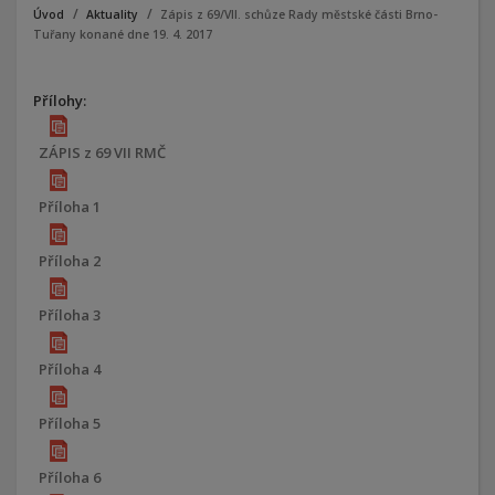
Úvod
Aktuality
Zápis z 69/VII. schůze Rady městské části Brno-
Tuřany konané dne 19. 4. 2017
Přílohy:
ZÁPIS z 69 VII RMČ
Příloha 1
Příloha 2
Příloha 3
Příloha 4
Příloha 5
Příloha 6