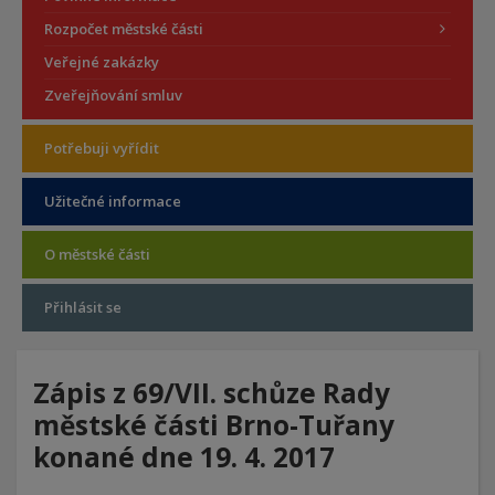
Rozpočet městské části
Veřejné zakázky
Zveřejňování smluv
Potřebuji vyřídit
Užitečné informace
O městské části
Přihlásit se
Zápis z 69/VII. schůze Rady
městské části Brno-Tuřany
konané dne 19. 4. 2017