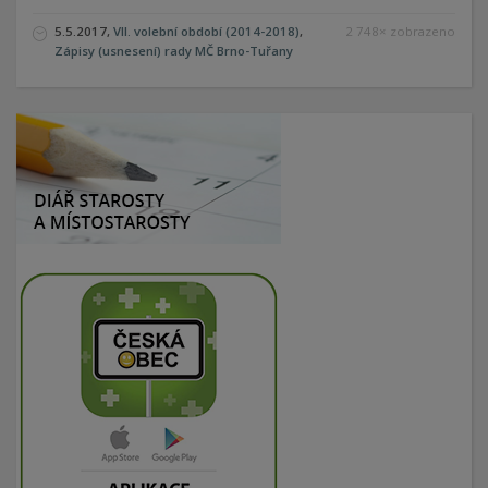
5.5.2017,
VII. volební období (2014-2018)
,
2 748× zobrazeno
Zápisy (usnesení) rady MČ Brno-Tuřany