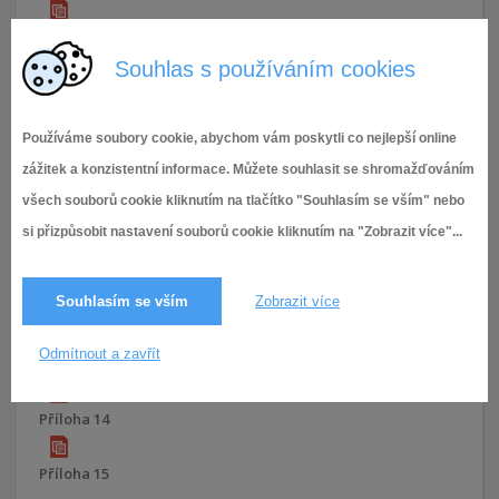
Příloha 7
Souhlas s používáním cookies
Příloha 8
Používáme soubory cookie, abychom vám poskytli co nejlepší online
Příloha 9
zážitek a konzistentní informace. Můžete souhlasit se shromažďováním
Příloha 10
všech souborů cookie kliknutím na tlačítko "Souhlasím se vším" nebo
si přizpůsobit nastavení souborů cookie kliknutím na "Zobrazit více"...
Příloha 11
Souhlasím se vším
Zobrazit více
Příloha 12
Odmítnout a zavřít
Příloha 13
Příloha 14
Příloha 15