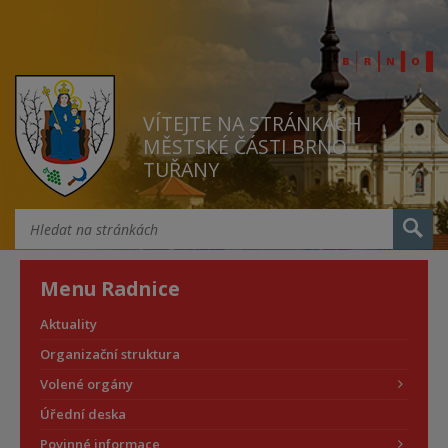
VÍTEJTE NA STRÁNKÁCH
MĚSTSKÉ ČÁSTI BRNO
TUŘANY
Menu Radnice
Aktuality
Organizační struktura
Volené orgány
Úřední deska
Povinné informace