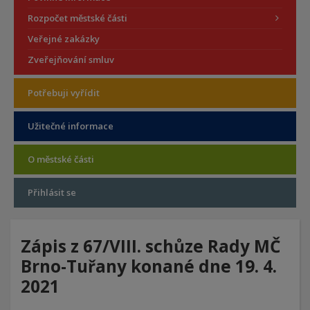
Rozpočet městské části
Veřejné zakázky
Zveřejňování smluv
Potřebuji vyřídit
Užitečné informace
O městské části
Přihlásit se
Zápis z 67/VIII. schůze Rady MČ
Brno-Tuřany konané dne 19. 4.
2021