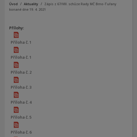
Úvod
Aktuality
Zápis z 67/VIII. schůze Rady MČ Brno-Tuřany
konané dne 19. 4. 2021
Přílohy:
Příloha č. 1
Příloha č. 1
Příloha č. 2
Příloha č. 3
Příloha č. 4
Příloha č. 5
Příloha č. 6