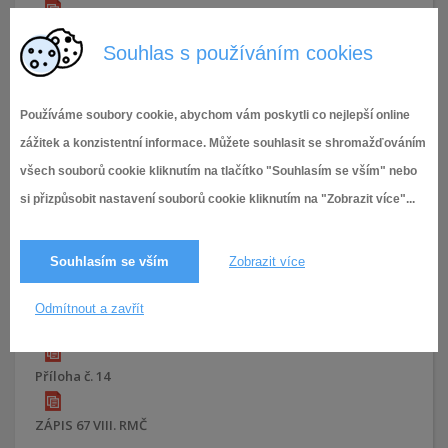
Příloha č. 7
Souhlas s používáním cookies
Příloha č. 8
Používáme soubory cookie, abychom vám poskytli co nejlepší online
Příloha č. 9
zážitek a konzistentní informace. Můžete souhlasit se shromažďováním
všech souborů cookie kliknutím na tlačítko "Souhlasím se vším" nebo
Příloha č. 10
si přizpůsobit nastavení souborů cookie kliknutím na "Zobrazit více"...
Příloha č. 11
Souhlasím se vším
Zobrazit více
Příloha č. 12
Odmítnout a zavřít
Příloha č. 13
Příloha č. 14
ZÁPIS 67 VIII. RMČ