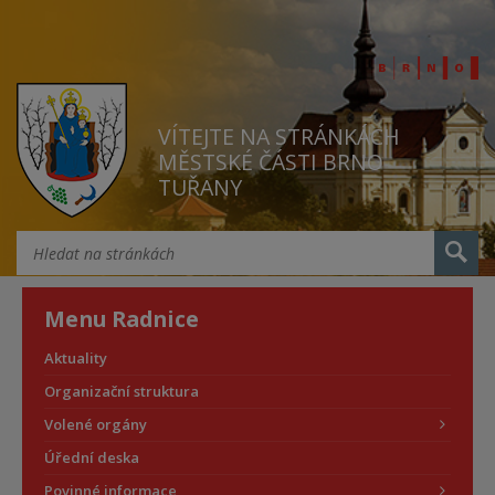
VÍTEJTE NA STRÁNKÁCH
MĚSTSKÉ ČÁSTI BRNO
TUŘANY
Menu Radnice
Aktuality
Organizační struktura
Volené orgány
Úřední deska
Povinné informace