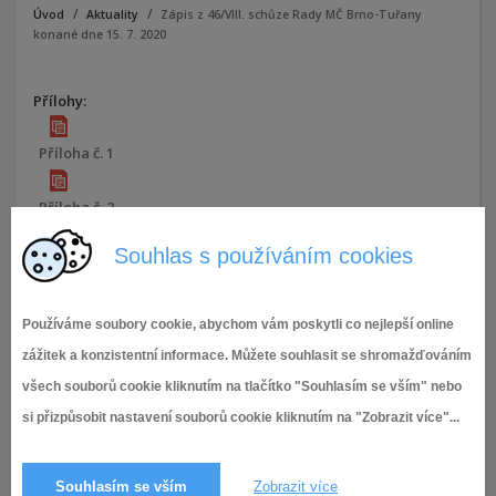
Úvod
Aktuality
Zápis z 46/VIII. schůze Rady MČ Brno-Tuřany
konané dne 15. 7. 2020
Přílohy:
Příloha č. 1
Příloha č. 2
Souhlas s používáním cookies
Příloha č. 3
Příloha č. 4
Používáme soubory cookie, abychom vám poskytli co nejlepší online
zážitek a konzistentní informace. Můžete souhlasit se shromažďováním
ZÁPIS 46 VIII. RMČ
všech souborů cookie kliknutím na tlačítko "Souhlasím se vším" nebo
si přizpůsobit nastavení souborů cookie kliknutím na "Zobrazit více"...
23.7.2020,
VIII. volební období (2018 - 2022)
1 006× zobrazeno
Souhlasím se vším
Zobrazit více