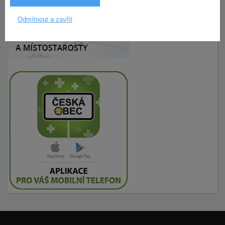
Odmítnout a zavřít