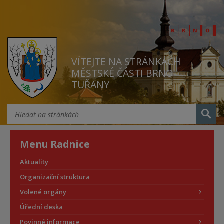
VÍTEJTE NA STRÁNKÁCH
MĚSTSKÉ ČÁSTI BRNO
TUŘANY
Menu Radnice
Aktuality
Organizační struktura
Volené orgány
Úřední deska
Povinné informace