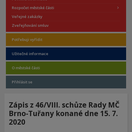
Rozpočet městské části
Veřejné zakázky
Zveřejňování smluv
Potřebuji vyřídit
Užitečné informace
O městské části
Přihlásit se
Zápis z 46/VIII. schůze Rady MČ
Brno-Tuřany konané dne 15. 7.
2020