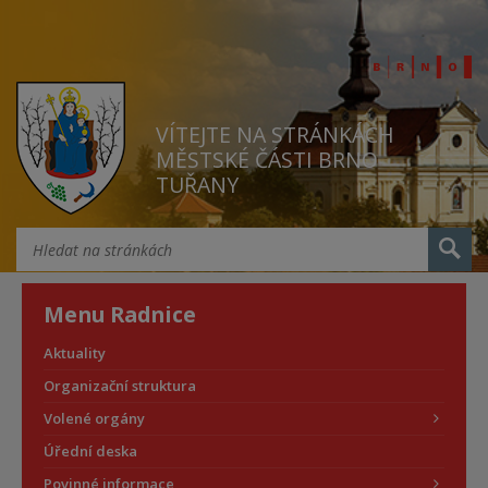
VÍTEJTE NA STRÁNKÁCH
MĚSTSKÉ ČÁSTI BRNO
TUŘANY
Menu Radnice
Aktuality
Organizační struktura
Volené orgány
Úřední deska
Povinné informace