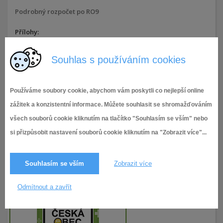
Podrobný rozpočet po RO9
Přílohy:
Podrobný rozpočet po RO9
Souhlas s používáním cookies
3.7.2020,
Rozpočet 2020
800× zobrazeno
Používáme soubory cookie, abychom vám poskytli co nejlepší online
zážitek a konzistentní informace. Můžete souhlasit se shromažďováním
všech souborů cookie kliknutím na tlačítko "Souhlasím se vším" nebo
si přizpůsobit nastavení souborů cookie kliknutím na "Zobrazit více"...
Souhlasím se vším
Zobrazit více
Odmítnout a zavřít