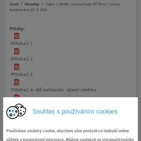
Úvod
Aktuality
Zápis z 40/VIII. schůze Rady MČ Brno-Tuřany
konané dne 27. 4. 2020
Přílohy:
Příloha č. 1
Příloha č. 2
Příloha č. 3
Příloha č. 4 - MŠ Holásecká - účetní závěrka
Příloha č. 4 - MŠ U Lípy - účetní závěrka
Souhlas s používáním cookies
Příloha č. 4 - MŠ V Aleji - účetní závěrka
Používáme soubory cookie, abychom vám poskytli co nejlepší online
Příloha č. 4 - ZŠ Měšťanská - účetní závěrka
zážitek a konzistentní informace. Můžete souhlasit se shromažďováním