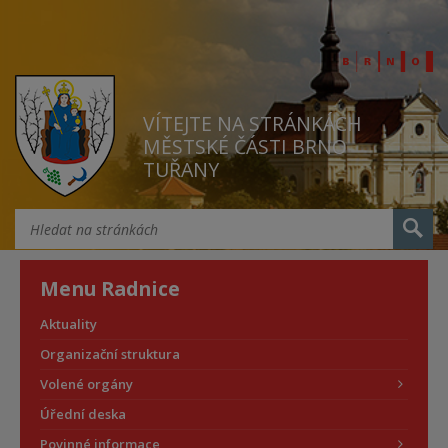
VÍTEJTE NA STRÁNKÁCH
MĚSTSKÉ ČÁSTI BRNO
TUŘANY
Menu Radnice
Aktuality
Organizační struktura
Volené orgány
Úřední deska
Povinné informace