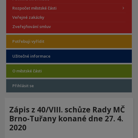
Rozpočet městské části
Veřejné zakázky
Zveřejňování smluv
Potřebuji vyřídit
Užitečné informace
O městské části
Přihlásit se
Zápis z 40/VIII. schůze Rady MČ
Brno-Tuřany konané dne 27. 4.
2020