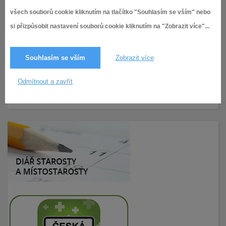
všech souborů cookie kliknutím na tlačítko "Souhlasím se vším" nebo
Příloha č. 5
si přizpůsobit nastavení souborů cookie kliknutím na "Zobrazit více"...
Příloha č. 6
Souhlasím se vším
Zobrazit více
ZÁPIS 40 VIII. RMČ
Odmítnout a zavřít
4.5.2020,
VIII. volební období (2018 - 2022)
993× zobrazeno