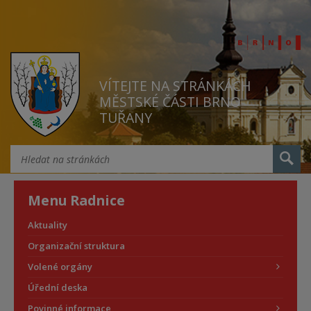
VÍTEJTE NA STRÁNKÁCH
MĚSTSKÉ ČÁSTI BRNO
TUŘANY
Menu Radnice
Aktuality
Organizační struktura
Volené orgány
Úřední deska
Povinné informace