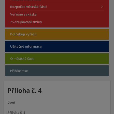
Rozpočet městské části
Veřejné zakázky
Zveřejňování smluv
Potřebuji vyřídit
Užitečné informace
O městské části
Přihlásit se
Příloha č. 4
Úvod
Příloha č. 4