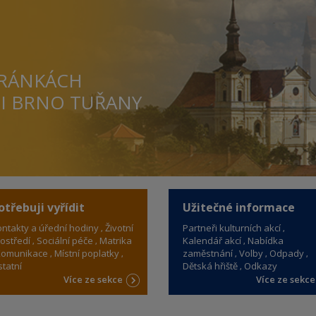
TRÁNKÁCH
TI BRNO TUŘANY
otřebuji vyřídit
Užitečné informace
ntakty a úřední hodiny
Životní
Partneři kulturních akcí
ostředí
Sociální péče
Matrika
Kalendář akcí
Nabídka
omunikace
Místní poplatky
zaměstnání
Volby
Odpady
tatní
Dětská hřiště
Odkazy
Více ze sekce
Více ze sekc