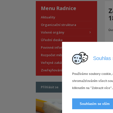
Menu Radnice
Z
1
Aktuality
Organizační struktura
Úv
Volené orgány
Úřední deska
Pří
Povinné informace
Rozpočet městské části
Souhlas 
Veřejné zakázky
Zveřejňování smluv
Používáme soubory cookie, a
shromažďováním všech soubor
Přihlásit se
kliknutím na "Zobrazit více"..
Souhlasím se vším