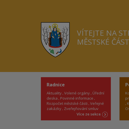
VÍTEJTE NA S
MĚSTSKÉ ČÁS
Radnice
P
Aktuality
Volené orgány
Úřední
Ko
deska
Povinné informace
pr
Rozpočet městské části
Veřejné
K
zakázky
Zveřejňování smluv
Os
Více ze sekce