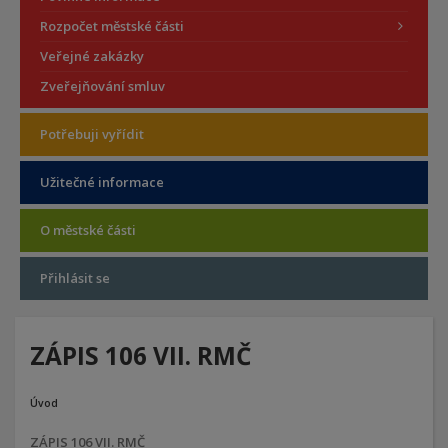
Rozpočet městské části
Veřejné zakázky
Zveřejňování smluv
Potřebuji vyřídit
Užitečné informace
O městské části
Přihlásit se
ZÁPIS 106 VII. RMČ
Úvod
ZÁPIS 106 VII. RMČ