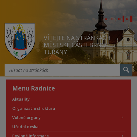
VÍTEJTE NA STRÁNKÁCH
MĚSTSKÉ ČÁSTI BRNO
TUŘANY
Menu Radnice
Aktuality
Organizační struktura
Volené orgány
Úřední deska
Povinné informace