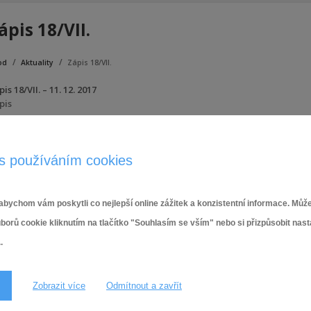
ápis 18/VII.
od
Aktuality
Zápis 18/VII.
is 18/VII. – 11. 12. 2017
pis
lohy:
Zápis
s používáním cookies
13.12.2017,
Komise výstavby a rozvoje
bychom vám poskytli co nejlepší online zážitek a konzistentní informace. Může
ů cookie kliknutím na tlačítko "Souhlasím se vším" nebo si přizpůsobit nas
.
Zobrazit více
Odmítnout a zavřít