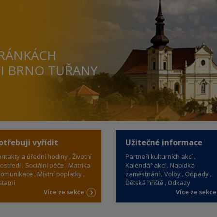
TRÁNKÁCH
TI BRNO TUŘANY
otřebuji vyřídit
Užitečné informace
ntakty a úřední hodiny
Životní
Partneři kulturních akcí
ostředí
Sociální péče
Matrika
Kalendář akcí
Nabídka
omunikace
Místní poplatky
zaměstnání
Volby
Odpady
tatní
Dětská hřiště
Odkazy
Více ze sekce
Více ze sekc