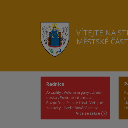
VÍTEJTE NA S
MĚSTSKÉ ČÁS
Radnice
P
Aktuality
Volené orgány
Úřední
Ko
deska
Povinné informace
pr
Rozpočet městské části
Veřejné
K
zakázky
Zveřejňování smluv
Os
Více ze sekce