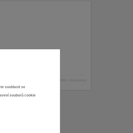
2 280× zobrazeno
te souhlasit se
tavení souborů cookie