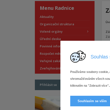
Menu Radnice
Z
Aktuality
Úv
Organizační struktura
Volené orgány
Záp
Zá
Úřední deska
Povinné informace
Pří
Rozpočet městské části
Souhlas 
Veřejné zakázky
Zveřejňování smluv
Používáme soubory cookie, a
shromažďováním všech soubor
Přihlásit se
kliknutím na "Zobrazit více"..
Souhlasím se vším