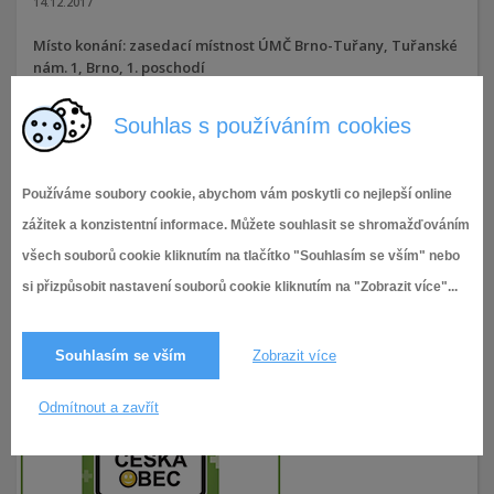
14.12.2017
Místo konání: zasedací místnost ÚMČ Brno-Tuřany, Tuřanské
nám. 1, Brno, 1. poschodí
Doba konání: čtvrtek 14.12.2017 v 18:00 hodin
Souhlas s používáním cookies
7.12.2017,
Svolání zastupitelstva MČ Brno-
3 657× zobrazeno
Tuřany
,
VII. volební období (2014-2018)
Používáme soubory cookie, abychom vám poskytli co nejlepší online
zážitek a konzistentní informace. Můžete souhlasit se shromažďováním
všech souborů cookie kliknutím na tlačítko "Souhlasím se vším" nebo
si přizpůsobit nastavení souborů cookie kliknutím na "Zobrazit více"...
Souhlasím se vším
Zobrazit více
Odmítnout a zavřít