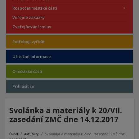
Rozpočet městské části
Veřejné zakázky
Zveřejňování smluv
Potřebuji vyřídit
Užitečné informace
O městské části
Přihlásit se
Svolánka a materiály k 20/VII.
zasedání ZMČ dne 14.12.2017
Úvod
Aktuality
Svolánka a materiály k 20/VII. zasedání ZMČ dne