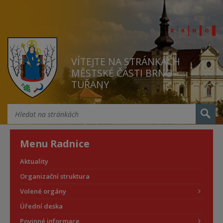
VÍTEJTE NA STRÁNKÁCH
MĚSTSKÉ ČÁSTI BRNO
TUŘANY
Menu Radnice
Aktuality
Organizační struktura
Volené orgány
Úřední deska
Povinné informace