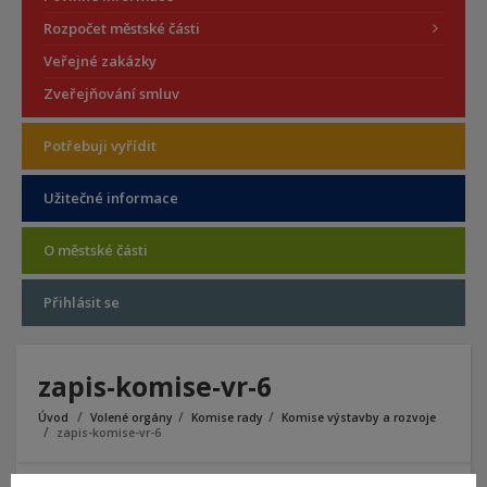
Rozpočet městské části
Veřejné zakázky
Zveřejňování smluv
Potřebuji vyřídit
Užitečné informace
O městské části
Přihlásit se
zapis-komise-vr-6
Úvod
Volené orgány
Komise rady
Komise výstavby a rozvoje
zapis-komise-vr-6