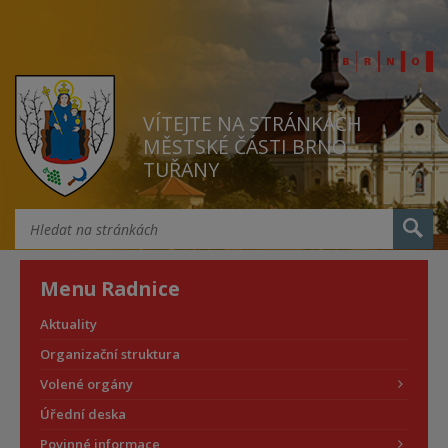
VÍTEJTE NA STRÁNKÁCH
MĚSTSKÉ ČÁSTI BRNO
TUŘANY
Menu Radnice
Aktuality
Organizační struktura
Volené orgány
Úřední deska
Povinné informace