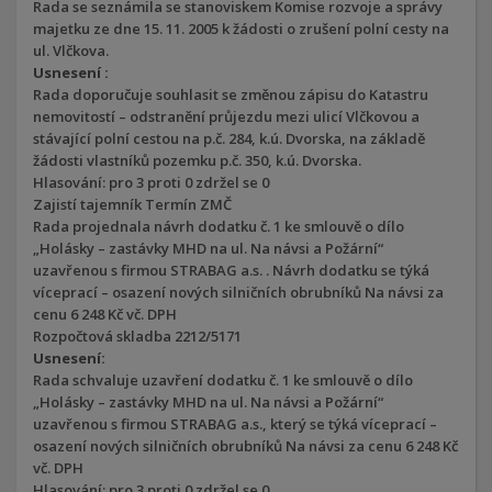
Rada se seznámila se stanoviskem Komise rozvoje a správy
majetku ze dne 15. 11. 2005 k žádosti o zrušení polní cesty na
ul. Vlčkova.
Usnesení :
Rada doporučuje souhlasit se změnou zápisu do Katastru
nemovitostí – odstranění průjezdu mezi ulicí Vlčkovou a
stávající polní cestou na p.č. 284, k.ú. Dvorska, na základě
žádosti vlastníků pozemku p.č. 350, k.ú. Dvorska.
Hlasování: pro 3 proti 0 zdržel se 0
Zajistí tajemník Termín ZMČ
Rada projednala návrh dodatku č. 1 ke smlouvě o dílo
„Holásky – zastávky MHD na ul. Na návsi a Požární“
uzavřenou s firmou STRABAG a.s. . Návrh dodatku se týká
víceprací – osazení nových silničních obrubníků Na návsi za
cenu 6 248 Kč vč. DPH
Rozpočtová skladba 2212/5171
Usnesení:
Rada schvaluje uzavření dodatku č. 1 ke smlouvě o dílo
„Holásky – zastávky MHD na ul. Na návsi a Požární“
uzavřenou s firmou STRABAG a.s., který se týká víceprací –
osazení nových silničních obrubníků Na návsi za cenu 6 248 Kč
vč. DPH
Hlasování: pro 3 proti 0 zdržel se 0