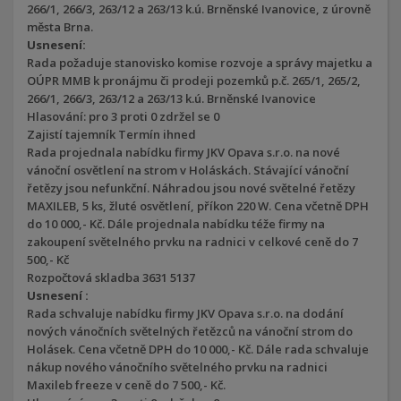
266/1, 266/3, 263/12 a 263/13 k.ú. Brněnské Ivanovice, z úrovně
města Brna.
Usnesení:
Rada požaduje stanovisko komise rozvoje a správy majetku a
OÚPR MMB k pronájmu či prodeji pozemků p.č. 265/1, 265/2,
266/1, 266/3, 263/12 a 263/13 k.ú. Brněnské Ivanovice
Hlasování: pro 3 proti 0 zdržel se 0
Zajistí tajemník Termín ihned
Rada projednala nabídku firmy JKV Opava s.r.o. na nové
vánoční osvětlení na strom v Holáskách. Stávající vánoční
řetězy jsou nefunkční. Náhradou jsou nové světelné řetězy
MAXILEB, 5 ks, žluté osvětlení, příkon 220 W. Cena včetně DPH
do 10 000,- Kč. Dále projednala nabídku téže firmy na
zakoupení světelného prvku na radnici v celkové ceně do 7
500,- Kč
Rozpočtová skladba 3631 5137
Usnesení :
Rada schvaluje nabídku firmy JKV Opava s.r.o. na dodání
nových vánočních světelných řetězců na vánoční strom do
Holásek. Cena včetně DPH do 10 000,- Kč. Dále rada schvaluje
nákup nového vánočního světelného prvku na radnici
Maxileb freeze v ceně do 7 500,- Kč.