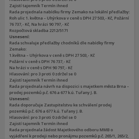
Zajistí tajemník Termín ihned
Rada projednala nabídku firmy Zemako na lokální předlažby:
Roh ulic 1. května – Uhýrkova v ceně s DPH 27 503,- Kč, Požární
76 737,- Kč, Na hrázi 90 797,- Kč
Rozpočtová skladba 2212/5171
Usnesení:
Rada schvaluje předlažby chodníků dle nabídky firmy
Zemako:
1.května – Uhýrkova v ceně s DPH 27 503,- Kč
Požární v ceně s DPH 76 737,- Kč
Na hrázi v ceně s DPH 90 797,- Kč
Hlasování: pro 3 proti 0 zdržel se 0
Zajistí tajemník Termín ihned
Rada projednala návrh na dispozici s majetkem města Brna –
prodej pozemků p.č. 676 a 677 k.ú. Tuřany J. B.
Usnesení:
Rada doporučuje Zastupitelstvu ke schválení prodej
pozemků p.č. 676 a 677 k.ú. Tuřany J. B.
Hlasování: pro 3 proti 0 zdržel se 0
Zajistí tajemník Termín ihned
Rada projednala žádost Majetkového odboru MMB o
vyjádření k prodeji nebo pronájmu pozemků p.č. 265/1, 265/2,