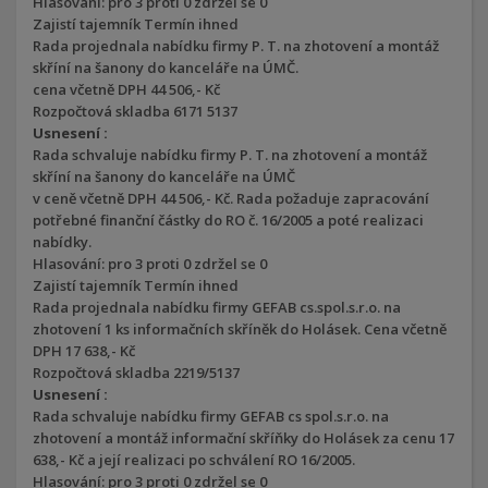
Hlasování: pro 3 proti 0 zdržel se 0
Zajistí tajemník Termín ihned
Rada projednala nabídku firmy P. T. na zhotovení a montáž
skříní na šanony do kanceláře na ÚMČ.
cena včetně DPH 44 506,- Kč
Rozpočtová skladba 6171 5137
Usnesení :
Rada schvaluje nabídku firmy P. T. na zhotovení a montáž
skříní na šanony do kanceláře na ÚMČ
v ceně včetně DPH 44 506,- Kč. Rada požaduje zapracování
potřebné finanční částky do RO č. 16/2005 a poté realizaci
nabídky.
Hlasování: pro 3 proti 0 zdržel se 0
Zajistí tajemník Termín ihned
Rada projednala nabídku firmy GEFAB cs.spol.s.r.o. na
zhotovení 1 ks informačních skříněk do Holásek. Cena včetně
DPH 17 638,- Kč
Rozpočtová skladba 2219/5137
Usnesení :
Rada schvaluje nabídku firmy GEFAB cs spol.s.r.o. na
zhotovení a montáž informační skříňky do Holásek za cenu 17
638,- Kč a její realizaci po schválení RO 16/2005.
Hlasování: pro 3 proti 0 zdržel se 0