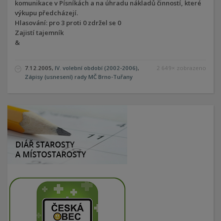
komunikace v Písníkách a na úhradu nákladů činností, které
výkupu předcházejí.
Hlasování: pro 3 proti 0 zdržel se 0
Zajistí tajemník
&
7.12.2005,
IV. volební období (2002-2006)
,
2 649× zobrazeno
Zápisy (usnesení) rady MČ Brno-Tuřany