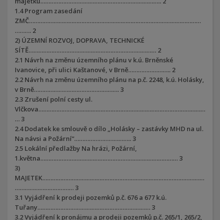
majetku……………………………………………………………….. 2
1.4 Program zasedání
ZMČ……………………………………………………………………………………………
………. 2
2) ÚZEMNÍ ROZVOJ, DOPRAVA, TECHNICKÉ
SÍTĚ…………………………………………………………………… 2
2.1 Návrh na změnu územního plánu v k.ú. Brněnské
Ivanovice, při ulici Kaštanové, v Brně…………………….. 2
2.2 Návrh na změnu územního plánu na p.č. 2248, k.ú. Holásky,
v Brně……………………………………………. 3
2.3 Zrušení polní cesty ul.
Vlčkova…………………………………………………………………………………………
… 3
2.4 Dodatek ke smlouvě o dílo „Holásky – zastávky MHD na ul.
Na návsi a Požární“…………………………….. 3
2.5 Lokální předlažby Na hrázi, Požární,
1.května………………………………………………………………………… 3
3)
MAJETEK………………………………………………………………………………………
……………………………… 3
3.1 Vyjádření k prodeji pozemků p.č. 676 a 677 k.ú.
Tuřany…………………………………………………………… 3
3.2 Vyjádření k pronájmu a prodeji pozemků p.č. 265/1, 265/2,