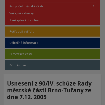
Rozpočet městské části
Veřejné zakázky
Zveřejňování smluv
Potřebuji vyřídit
Užitečné informace
O městské části
Přihlásit se
Usnesení z 90/IV. schůze Rady
městské části Brno-Tuřany ze
dne 7.12. 2005