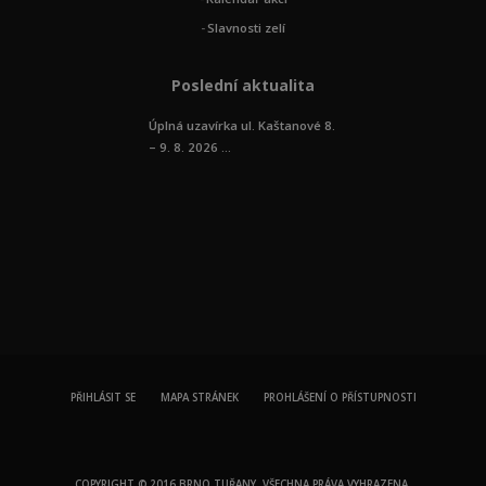
Slavnosti zelí
Poslední aktualita
Úplná uzavírka ul. Kaštanové 8.
– 9. 8. 2026 ...
PŘIHLÁSIT SE
MAPA STRÁNEK
PROHLÁŠENÍ O PŘÍSTUPNOSTI
COPYRIGHT © 2016 BRNO TUŘANY. VŠECHNA PRÁVA VYHRAZENA.