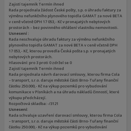
Zajistí tajemník Termín ihned
Rada projednala žádost České pošty, s.p. o úhradu faktury za
výměnu nefunkčního plynového topidla GAMAT za nové BETA
v ceně včetně DPH 17 053,- Kč v pronajatých nebytových
prostorách – bez povinného ohlášení vlastníku nemovitosti.
Usnesení :
Rada neschvaluje úhradu faktury za výměnu nefunkčního
plynového topidla GAMAT za nové BETA v ceně včetně DPH
17 053,- Kč, kterou provedla Česká pošta s.p. v pronajatých
nebytových prostorách.
Hlasování: pro 3 proti 0 zdržel se 0
Zajistí tajemník Termín ihned
Rada projednala návrh darovací smlouvy, kterou firma Cola
– transport, s.r.o. daruje městské části Brno-Tuřany finanční
částku 250.000,- Kč na výkup pozemků pro vybudování
komunikace v Písníkách a na úhradu nákladů činností, které
výkupu předcházejí.
Rozpočtová skladba: -/3121
Usnesení:
Rada schvaluje uzavření darovací smlouvy, kterou firma Cola
– transport, s.r.o. daruje městské části Brno-Tuřany finanční
částku 250.000,- Kč na výkup pozemků pro vybudování