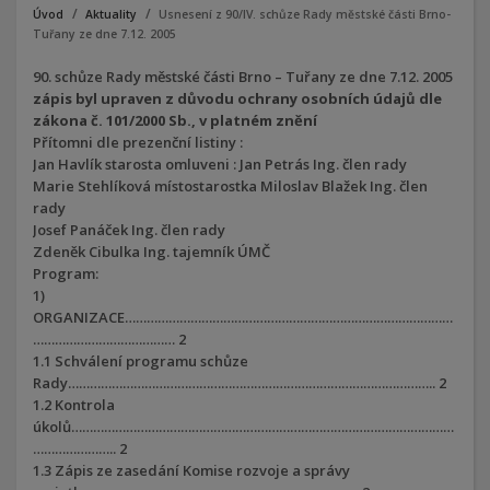
Úvod
Aktuality
Usnesení z 90/IV. schůze Rady městské části Brno-
Tuřany ze dne 7.12. 2005
90. schůze Rady městské části Brno – Tuřany ze dne 7.12. 2005
zápis byl upraven z důvodu ochrany osobních údajů dle
zákona č. 101/2000 Sb., v platném znění
Přítomni dle prezenční listiny :
Jan Havlík starosta omluveni : Jan Petrás Ing. člen rady
Marie Stehlíková místostarostka Miloslav Blažek Ing. člen
rady
Josef Panáček Ing. člen rady
Zdeněk Cibulka Ing. tajemník ÚMČ
Program:
1)
ORGANIZACE………………………………………………………………………………
………………………………… 2
1.1 Schválení programu schůze
Rady……………………………………………………………………………………….. 2
1.2 Kontrola
úkolů……………………………………………………………………………………………
………………….. 2
1.3 Zápis ze zasedání Komise rozvoje a správy