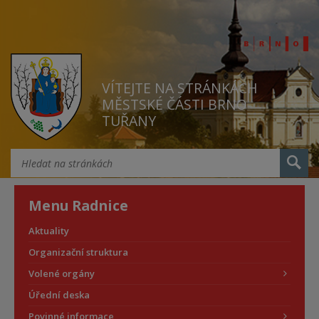
VÍTEJTE NA STRÁNKÁCH
MĚSTSKÉ ČÁSTI BRNO
TUŘANY
Menu Radnice
Aktuality
Organizační struktura
Volené orgány
Úřední deska
Povinné informace