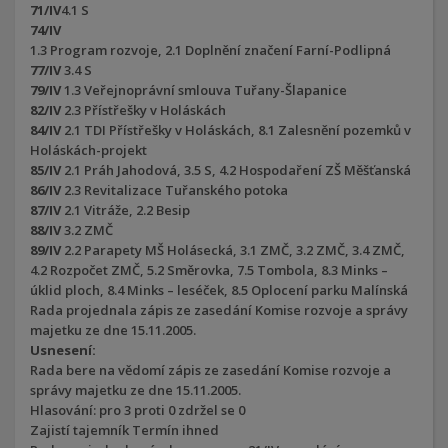
71/IV
4.1 S
74/IV
1.3 Program rozvoje, 2.1 Doplnění značení Farní-Podlipná
77/IV
3.4 S
79/IV
1.3 Veřejnoprávní smlouva Tuřany-Šlapanice
82/IV
2.3 Přístřešky v Holáskách
84/IV
2.1 TDI Přístřešky v Holáskách, 8.1 Zalesnění pozemků v
Holáskách-projekt
85/IV
2.1 Práh Jahodová, 3.5 S, 4.2 Hospodaření ZŠ Měšťanská
86/IV
2.3 Revitalizace Tuřanského potoka
87/IV
2.1 Vitráže, 2.2 Besip
88/IV
3.2 ZMČ
89/IV
2.2 Parapety MŠ Holásecká, 3.1 ZMČ, 3.2 ZMČ, 3.4 ZMČ,
4.2 Rozpočet ZMČ, 5.2 Směrovka, 7.5 Tombola, 8.3 Minks –
úklid ploch, 8.4 Minks – leséček, 8.5 Oplocení parku Malínská
Rada projednala zápis ze zasedání Komise rozvoje a správy
majetku ze dne 15.11.2005.
Usnesení:
Rada bere na vědomí zápis ze zasedání Komise rozvoje a
správy majetku ze dne 15.11.2005.
Hlasování: pro 3 proti 0 zdržel se 0
Zajistí tajemník Termín ihned