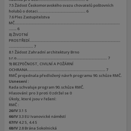
7.5 Žádost Českomoravského svazu chovatelů poštovních
holubů o dotaci…………………………………………. 6
7.6 Ples Zastupitelstva
MČ………………………………………………………………………………………………
…….. 6
8) ŽIVOTNÍ
PROSTŘEDÍ…………………………………………………………………………………
……………………. 7
8.1 Žádost Zahradní architektury Brno
s.r.o………………………………………………………………………………… 7
9) BEZPEČNOST, CIVILNÍ A POŽÁRNÍ
OCHRANA…………………………………………………………………….. 7
RMČ projednala předložený návrh programu 90. schůze RMČ.
Usnesení :
Rada schvaluje program 90. schůze RMČ.
Hlasování: pro 3 proti 0 zdržel se 0
Úkoly, které jsou v řešení:
RMČ :
26/IV
3.1 S
66/IV
3.3 EU Ivanovické náměstí
67/IV
4.2 S, 4.4 S
68/IV
2.8 Brána Sokolnická