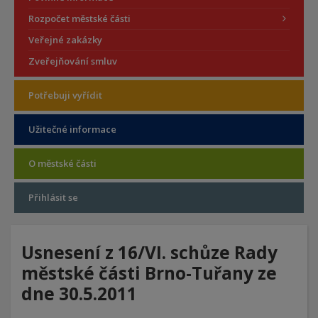
Rozpočet městské části
Veřejné zakázky
Zveřejňování smluv
Potřebuji vyřídit
Užitečné informace
O městské části
Přihlásit se
Usnesení z 16/VI. schůze Rady
městské části Brno-Tuřany ze
dne 30.5.2011