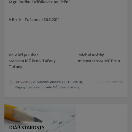
Mgr. Radku Zuščákovi z pojištění.
V Brně – Tuřanech 30.5.2011
Bc. Aleš Jakubec Michal Krátký
starosta MČ Brno-Tuřany místostarosta MČ Brno-
Tuřany
30.5.2011,
VI. volební období (2010-2014)
,
2 223× zobrazeno
Zápisy (usnesení) rady MČ Brno-Tuřany