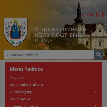
VÍTEJTE NA STRÁNKÁCH
MĚSTSKÉ ČÁSTI BRNO
TUŘANY
Menu Radnice
Aktuality
Organizační struktura
Volené orgány
Úřední deska
Povinné informace