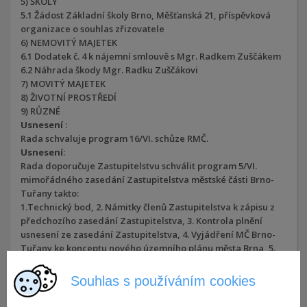
5) ŠKOLY
5.1 Žádost Základní školy Brno, Měšťanská 21, příspěvková
organizace o souhlas zřizovatele
6) NEMOVITÝ MAJETEK
6.1 Dodatek č. 4 k nájemní smlouvě s Mgr. Radkem Zuščákem
6.2 Náhrada škody Mgr. Radku Zuščákovi
7) MOVITÝ MAJETEK
8) ŽIVOTNÍ PROSTŘEDÍ
9) RŮZNÉ
Usnesení
:
Rada schvaluje program 16/VI. schůze RMČ.
Usnesení
:
Rada doporučuje Zastupitelstvu schválit program 5/VI.
mimořádného zasedání Zastupitelstva městské části Brno-
Tuřany takto:
1.Technický bod, 2. Námitky členů Zastupitelstva k zápisu z
předchozího zasedání Zastupitelstva, 3. Kontrola plnění
usnesení ze zasedání Zastupitelstva, 4. Vyjádření MČ Brno-
Tuřany ke konceptu nového územního plánu města Brna, 5.
Návrhy a podněty občanů, 6. Různé, 7. Závěr.
Usnesení
:
Souhlas s používáním cookies
Rada doporučuje Zastupitelstvu schválit vyjádření MČ Brno-
Tuřany ke konceptu nového Územního plánu města Brna tak,