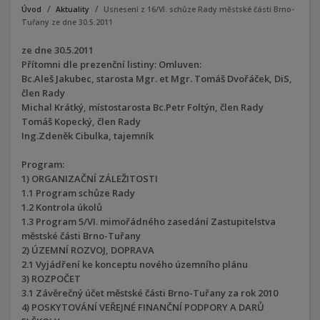
Úvod
Aktuality
Usnesení z 16/VI. schůze Rady městské části Brno-
Tuřany ze dne 30.5.2011
ze dne 30.5.2011
Přítomni dle prezenční listiny: Omluven:
Bc.Aleš Jakubec, starosta Mgr. et Mgr. Tomáš Dvořáček, DiS,
člen Rady
Michal Krátký, místostarosta Bc.Petr Foltýn, člen Rady
Tomáš Kopecký, člen Rady
Ing.Zdeněk Cibulka, tajemník
Program:
1) ORGANIZAČNÍ ZÁLEŽITOSTI
1.1 Program schůze Rady
1.2 Kontrola úkolů
1.3 Program 5/VI. mimořádného zasedání Zastupitelstva
městské části Brno-Tuřany
2) ÚZEMNÍ ROZVOJ, DOPRAVA
2.1 Vyjádření ke konceptu nového územního plánu
3) ROZPOČET
3.1 Závěrečný účet městské části Brno-Tuřany za rok 2010
4) POSKYTOVÁNÍ VEŘEJNÉ FINANČNÍ PODPORY A DARŮ