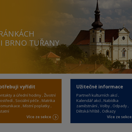
TRÁNKÁCH
TI BRNO TUŘANY
otřebuji vyřídit
Užitečné informace
ntakty a úřední hodiny
Životní
Partneři kulturních akcí
ostředí
Sociální péče
Matrika
Kalendář akcí
Nabídka
omunikace
Místní poplatky
zaměstnání
Volby
Odpady
tatní
Dětská hřiště
Odkazy
Více ze sekce
Více ze sekc