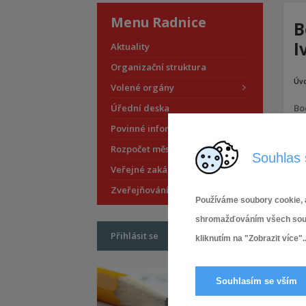
Menu Radnice
B
I
Aktuality
Organizační struktura
Úv
Volené orgány
Úřední deska
Bod
Povinné informace
Rozpočet městské části
Souhlas 
Veřejné zakázky
Zveřejňování smluv
Používáme soubory cookie, a
shromažďováním všech soubor
Přihlásit se
kliknutím na "Zobrazit více"..
Souhlasím se vším