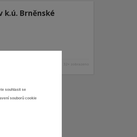
v k.ú. Brněnské
32× zobrazeno
te souhlasit se
tavení souborů cookie