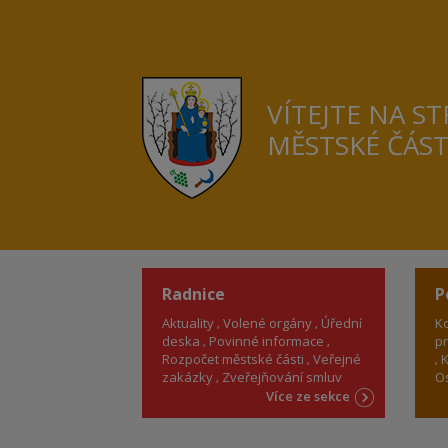
VÍTEJTE NA S
MĚSTSKÉ ČÁS
Radnice
P
Aktuality
Volené orgány
Úřední
Ko
deska
Povinné informace
pr
Rozpočet městské části
Veřejné
K
zakázky
Zveřejňování smluv
Os
Více ze sekce