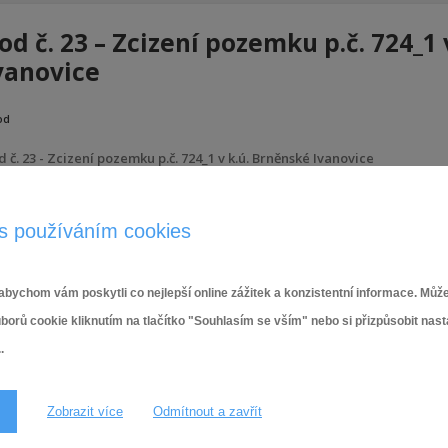
od č. 23 – Zcizení pozemku p.č. 724_1 
vanovice
od
 č. 23 - Zcizení pozemku p.č. 724_1 v k.ú. Brněnské Ivanovice
11.12.2025
s používáním cookies
bychom vám poskytli co nejlepší online zážitek a konzistentní informace. Může
ů cookie kliknutím na tlačítko "Souhlasím se vším" nebo si přizpůsobit nas
.
Zobrazit více
Odmítnout a zavřít