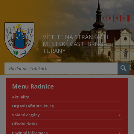
VÍTEJTE NA STRÁNKÁCH
MĚSTSKÉ ČÁSTI BRNO
TUŘANY
Menu Radnice
Aktuality
Organizační struktura
Volené orgány
Úřední deska
Povinné informace