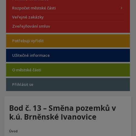
Rozpočet městské části
Veřejné zakázky
Zveřejňování smluv
Potřebuji vyřídit
Užitečné informace
O městské části
Přihlásit se
Bod č. 13 – Směna pozemků v
k.ú. Brněnské Ivanovice
Úvod