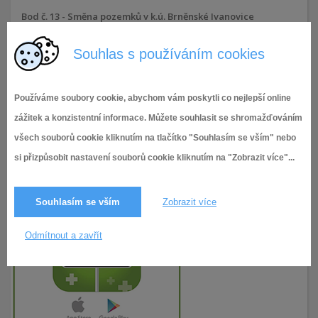
Bod č. 13 - Směna pozemků v k.ú. Brněnské Ivanovice
Souhlas s používáním cookies
17.6.2021
151× zobrazeno
Používáme soubory cookie, abychom vám poskytli co nejlepší online
zážitek a konzistentní informace. Můžete souhlasit se shromažďováním
všech souborů cookie kliknutím na tlačítko "Souhlasím se vším" nebo
si přizpůsobit nastavení souborů cookie kliknutím na "Zobrazit více"...
Souhlasím se vším
Zobrazit více
Odmítnout a zavřít