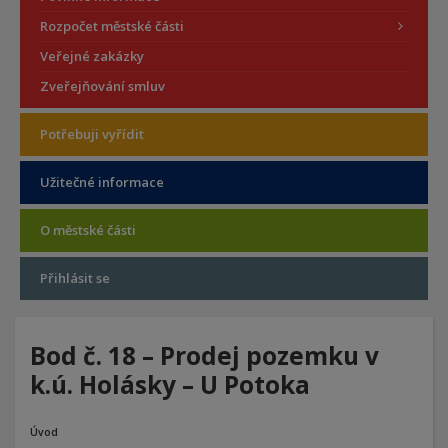
Rozpočet městské části
Veřejné zakázky
Zveřejňování smluv
Potřebuji vyřídit
Užitečné informace
O městské části
Přihlásit se
Bod č. 18 – Prodej pozemku v
k.ú. Holásky – U Potoka
Úvod