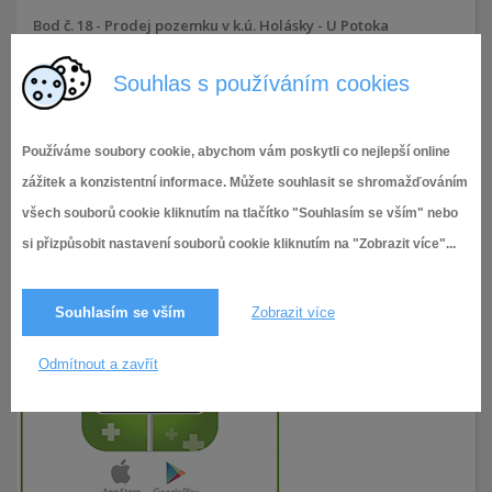
Bod č. 18 - Prodej pozemku v k.ú. Holásky - U Potoka
Souhlas s používáním cookies
18.4.2024
83× zobrazeno
Používáme soubory cookie, abychom vám poskytli co nejlepší online
zážitek a konzistentní informace. Můžete souhlasit se shromažďováním
všech souborů cookie kliknutím na tlačítko "Souhlasím se vším" nebo
si přizpůsobit nastavení souborů cookie kliknutím na "Zobrazit více"...
Souhlasím se vším
Zobrazit více
Odmítnout a zavřít