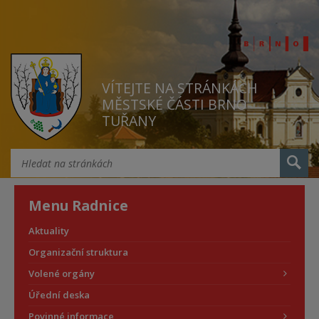
VÍTEJTE NA STRÁNKÁCH
MĚSTSKÉ ČÁSTI BRNO
TUŘANY
Menu Radnice
Aktuality
Organizační struktura
Volené orgány
Úřední deska
Povinné informace