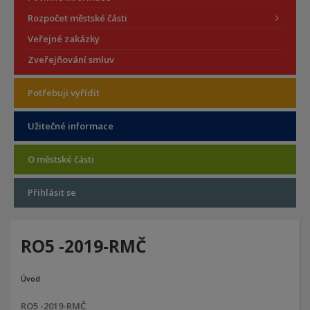
Rozpočet městské části
Veřejné zakázky
Zveřejňování smluv
Potřebuji vyřídit
Užitečné informace
O městské části
Přihlásit se
RO5 -2019-RMČ
Úvod
RO5 -2019-RMČ