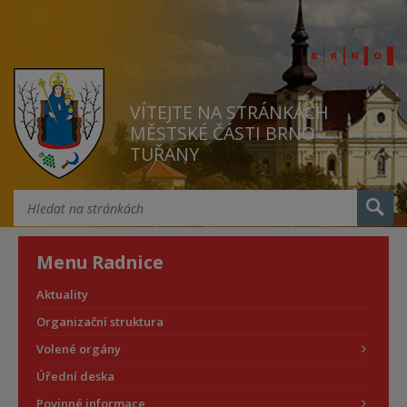
VÍTEJTE NA STRÁNKÁCH
MĚSTSKÉ ČÁSTI BRNO
TUŘANY
Menu Radnice
Aktuality
Organizační struktura
Volené orgány
Úřední deska
Povinné informace