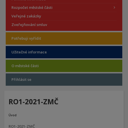
Rozpočet městské části
Veřejné zakázky
Zveřejňování smluv
Potřebuji vyřídit
Užitečné informace
O městské části
Přihlásit se
RO1-2021-ZMČ
Úvod
RO1-2021-ZMČ