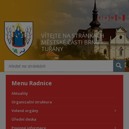
VÍTEJTE NA STRÁNKÁCH
MĚSTSKÉ ČÁSTI BRNO
TUŘANY
Menu Radnice
Aktuality
Organizační struktura
Volené orgány
Úřední deska
Povinné informace