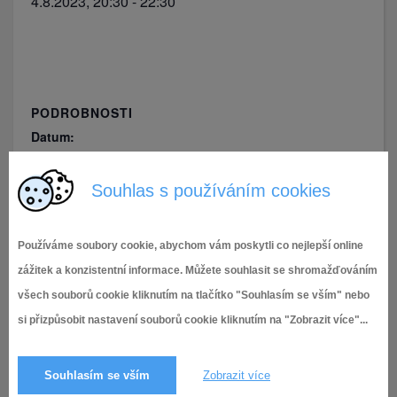
4.8.2023, 20:30
-
22:30
PODROBNOSTI
Datum:
4.8.2023
Čas:
Souhlas s používáním cookies
20:30 - 22:30
Používáme soubory cookie, abychom vám poskytli co nejlepší online
zážitek a konzistentní informace. Můžete souhlasit se shromažďováním
Letní kino Tuřany – Vyšehrad –
Letní kino Tuřany –
Střídavka
Fylm
všech souborů cookie kliknutím na tlačítko "Souhlasím se vším" nebo
si přizpůsobit nastavení souborů cookie kliknutím na "Zobrazit více"...
Souhlasím se vším
Zobrazit více