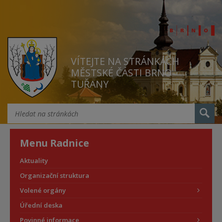
VÍTEJTE NA STRÁNKÁCH
MĚSTSKÉ ČÁSTI BRNO
TUŘANY
Menu Radnice
Aktuality
Organizační struktura
Volené orgány
Úřední deska
Povinné informace