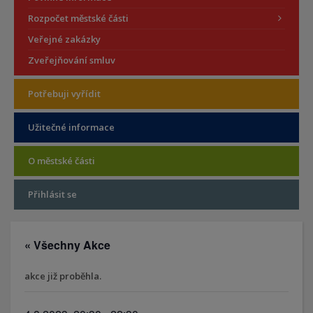
Rozpočet městské části
Veřejné zakázky
Zveřejňování smluv
Potřebuji vyřídit
Užitečné informace
O městské části
Přihlásit se
« Všechny Akce
akce již proběhla.