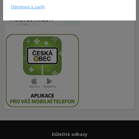
Odmítnout a zavřít
Důležité odkazy