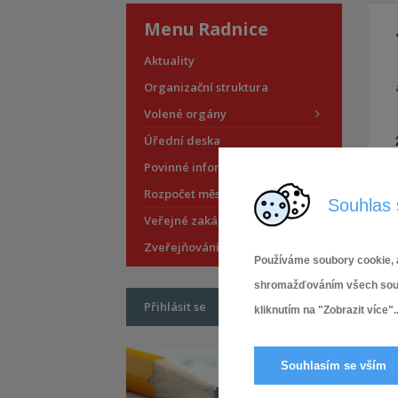
Menu Radnice
Aktuality
Organizační struktura
Volené orgány
Úřední deska
Povinné informace
Rozpočet městské části
Souhlas 
Veřejné zakázky
Zveřejňování smluv
Používáme soubory cookie, a
shromažďováním všech soubor
Přihlásit se
kliknutím na "Zobrazit více"..
Souhlasím se vším