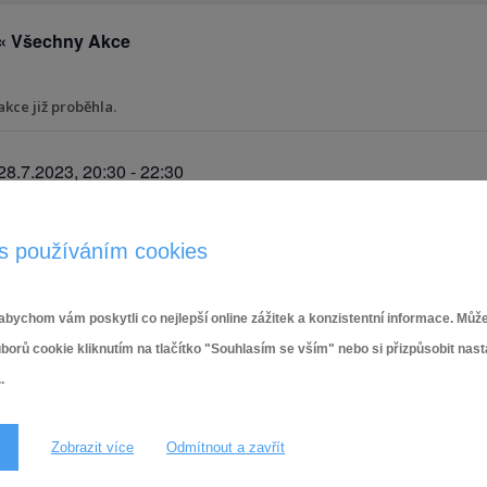
« Všechny Akce
akce již proběhla.
28.7.2023, 20:30
-
22:30
s používáním cookies
PODROBNOSTI
Datum:
28.7.2023
bychom vám poskytli co nejlepší online zážitek a konzistentní informace. Může
ů cookie kliknutím na tlačítko "Souhlasím se vším" nebo si přizpůsobit nas
Čas:
.
20:30 - 22:30
Zobrazit více
Odmítnout a zavřít
Letní noc Dvorska
Letn