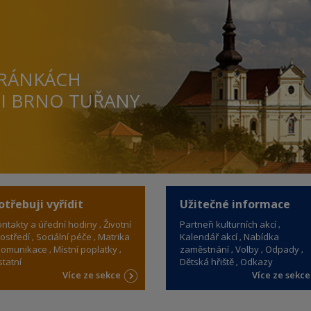
TRÁNKÁCH
TI BRNO TUŘANY
otřebuji vyřídit
Užitečné informace
ntakty a úřední hodiny
Životní
Partneři kulturních akcí
ostředí
Sociální péče
Matrika
Kalendář akcí
Nabídka
omunikace
Místní poplatky
zaměstnání
Volby
Odpady
tatní
Dětská hřiště
Odkazy
Více ze sekce
Více ze sekc