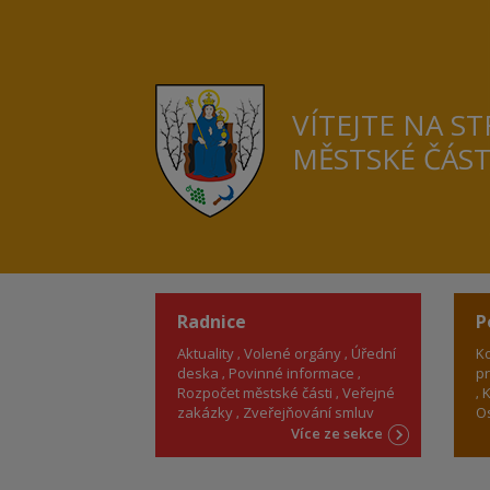
VÍTEJTE NA S
MĚSTSKÉ ČÁS
Radnice
P
Aktuality
Volené orgány
Úřední
Ko
deska
Povinné informace
pr
Rozpočet městské části
Veřejné
K
zakázky
Zveřejňování smluv
Os
Více ze sekce