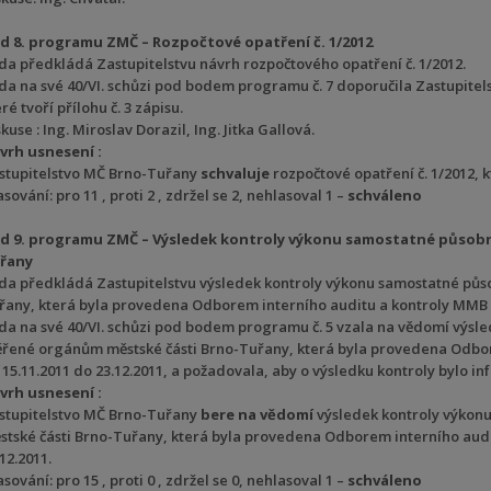
d 8. programu ZMČ – Rozpočtové opatření č. 1/2012
da předkládá Zastupitelstvu návrh rozpočtového opatření č. 1/2012.
da na své 40/VI. schůzi pod bodem programu č. 7 doporučila Zastupitelst
ré tvoří přílohu č. 3 zápisu.
kuse : Ing. Miroslav Dorazil, Ing. Jitka Gallová.
vrh usnesení :
stupitelstvo MČ Brno-Tuřany
schvaluje
rozpočtové opatření č. 1/2012, k
sování: pro 11 , proti 2 , zdržel se 2, nehlasoval 1 –
schváleno
d 9. programu ZMČ – Výsledek kontroly výkonu samostatné působn
řany
da předkládá Zastupitelstvu výsledek kontroly výkonu samostatné půs
řany, která byla provedena Odborem interního auditu a kontroly MMB v 
da na své 40/VI. schůzi pod bodem programu č. 5 vzala na vědomí výsl
ěřené orgánům městské části Brno-Tuřany, která byla provedena Odbor
 15.11.2011 do 23.12.2011, a požadovala, aby o výsledku kontroly bylo i
vrh usnesení :
stupitelstvo MČ Brno-Tuřany
bere na vědomí
výsledek kontroly výkon
stské části Brno-Tuřany, která byla provedena Odborem interního audi
12.2011.
sování: pro 15 , proti 0 , zdržel se 0, nehlasoval 1 –
schváleno