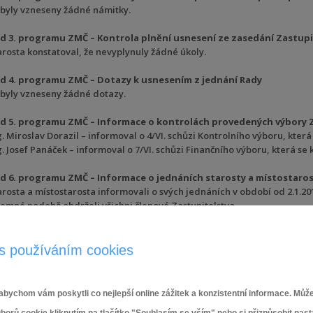
byly vzneseny žádné námitky.
d 3. programu ZMČ – Kontrola plnění usnesení ze zasedání Zastupi
arosta konstatoval, že nevyplynuly žádné úkoly.
d 4. programu ZMČ – Dotazy k usnesením z jednání Rady
byly vzneseny žádné dotazy.
d 5. programu ZMČ – Informace o kontrolách provedených výbory
g. Miroslav Dorazil – informoval o 4/VI. schůzi Kontrolního výboru, která
g. Josef Panáček – informoval o 7/VI. schůzi Finančního výboru, která se 
d 6. programu ZMČ – Informace o jednáních starosty a místostaro
arosta a místostarosta informovali o svých jednáních v období od 2.1.20
semné podobě obdrželi všichni členové Zastupitelstva.
g. Miroslav Dorazil – dotaz, co bylo předmětem jednání s firmou AŽD.
pověděl starosta.
co bylo obsahem jednání s paní náměstkyní Ing. Janou Bohuňovskou a fi
s používáním cookies
pověděl starosta.
arosta dále informoval o přepadání a okrádání seniorů v naší městské čá
bychom vám poskytli co nejlepší online zážitek a konzistentní informace. Může
d 7. programu ZMČ – Návrhy a podněty občanů