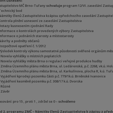
vrh usnesení
:
stupitelstvo MČ Brno-Tuřany
schvaluje
program 12/VI. zasedání Zastupi
 Technický bod
 Námitky členů Zastupitelstva kzápisu zpředchozího zasedání Zastupite
 Kontrola plnění usnesení ze zasedání Zastupitelstva
 Dotazy kusnesením zjednání Rady
 Informace o kontrolách provedených výbory Zastupitelstva
 Informace o jednáních starosty a místostarosty
 Návrhy a podněty občanů
 Rozpočtové opatření č. 1/2012
 Výsledek kontroly výkonu samostatné působnosti svěřené orgánům měs
. Novela vyhlášky o místních poplatcích
. Novela vyhlášky města Brna o regulaci veřejné produkce hudby
. Změna Územního plánu města Brna, ul. Ledárenská, p.č. 2268, vk.ú. Hol
. Změna Územního plánu města Brna, ul. Karkulínova, plocha R, k.ú. Tuř
. Vyjádření kprodeji pozemku části p.č. 779/1k.ú. Brněnské Ivanovice
. Vyjádření kesměně pozemku p.č. 308/17 k.ú. Dvorska
. Různé
. Závěr
sování: pro 15 , proti 1 , zdržel se 0 –
schváleno
d 2. programu ZMČ – Námitky členů Zastupitelstva k zápisu z před