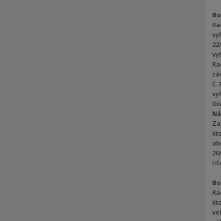
Bo
Ra
vy
22
vy
Ra
zá
č.
vy
Dis
Ná
Za
kt
ob
20
Hla
Bo
Ra
kt
ve