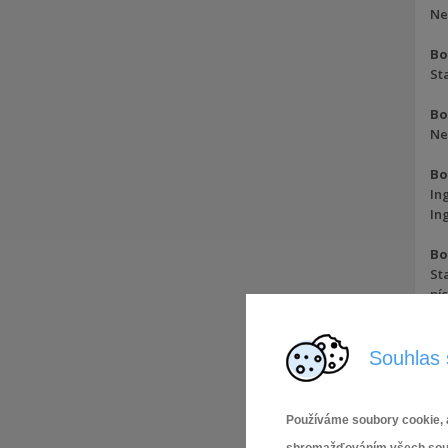
Ne
Bo
St
Bo
Ne
Bo
In
In
Bo
St
pí
In
Od
– 
Souhlas 
Od
St
Používáme soubory cookie, a
Bo