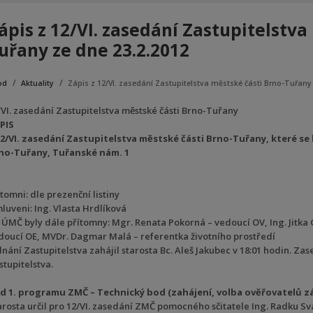
ápis z 12/VI. zasedání Zastupitelstva
uřany ze dne 23.2.2012
od
Aktuality
Zápis z 12/VI. zasedání Zastupitelstva městské části Brno-Tuřany 
/VI. zasedání Zastupitelstva městské části Brno-Tuřany
PIS
12/VI. zasedání Zastupitelstva městské části Brno-Tuřany, které se
no-Tuřany, Tuřanské nám. 1
tomni: dle prezenční listiny
luveni: Ing. Vlasta Hrdlíková
 ÚMČ byly dále přítomny: Mgr. Renata Pokorná – vedoucí OV, Ing. Jitka 
doucí OE, MVDr. Dagmar Malá – referentka životního prostředí
dnání Zastupitelstva zahájil starosta Bc. Aleš Jakubec v 18:01 hodin. Za
stupitelstva.
d 1. programu ZMČ – Technický bod (zahájení, volba ověřovatelů z
arosta určil pro 12/VI. zasedání ZMČ pomocného sčitatele Ing. Radku Sv