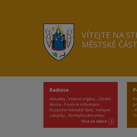
VÍTEJTE NA S
MĚSTSKÉ ČÁS
Radnice
P
Aktuality
Volené orgány
Úřední
Ko
deska
Povinné informace
pr
Rozpočet městské části
Veřejné
K
zakázky
Zveřejňování smluv
Os
Více ze sekce