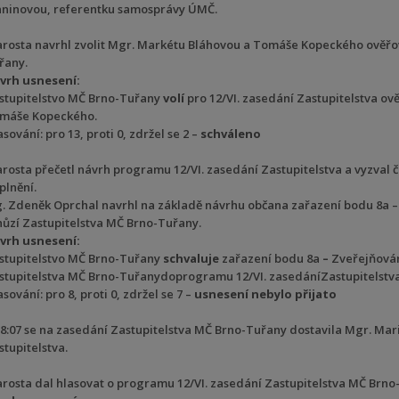
aninovou, referentku samosprávy ÚMČ.
arosta navrhl zvolit Mgr. Markétu Bláhovou a Tomáše Kopeckého ověřov
řany.
vrh usnesení:
stupitelstvo MČ Brno-Tuřany
volí
pro 12/VI. zasedání Zastupitelstva ov
máše Kopeckého.
sování: pro 13, proti 0, zdržel se 2 –
schváleno
arosta přečetl návrh programu 12/VI. zasedání Zastupitelstva a vyzval 
plnění.
g. Zdeněk Oprchal navrhl na základě návrhu občana zařazení bodu 8a 
hůzí Zastupitelstva MČ Brno-Tuřany.
vrh usnesení:
stupitelstvo MČ Brno-Tuřany
schvaluje
zařazení bodu 8a
–
Zveřejňován
stupitelstva MČ Brno-Tuřanydoprogramu 12/VI. zasedáníZastupitelstv
sování: pro 8, proti 0, zdržel se 7 –
usnesení nebylo
přijato
18:07 se na zasedání Zastupitelstva MČ Brno-Tuřany dostavila Mgr. Mari
stupitelstva.
arosta dal hlasovat o programu 12/VI. zasedání Zastupitelstva MČ Brno