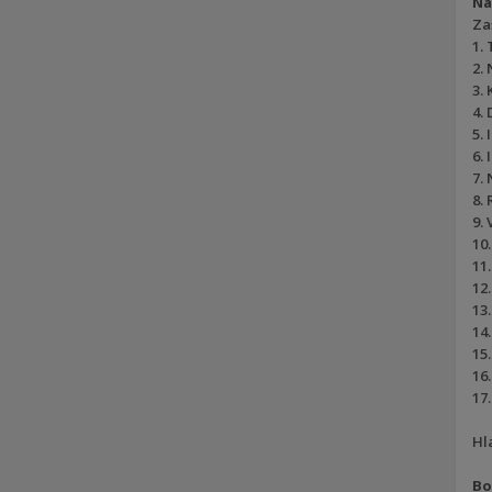
Ná
Za
1.
2.
3.
4.
5.
6.
7.
8.
9.
10
11
12
13
14
15
16
17
Hla
Bo