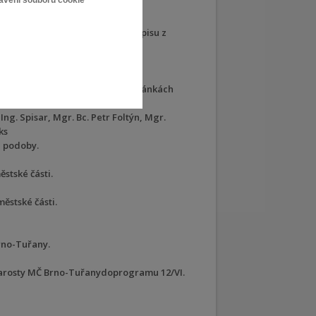
tavení souborů cookie
ého pořádku.
Proč se starosta nevyjádřil k dopisu z
t Brno-Tuřany .
upitelstva na internetových stránkách
Ing. Spisar, Mgr. Bc. Petr Foltýn, Mgr.
ks
é podoby.
stské části.
ěstské části.
rno-Tuřany.
arosty MČ Brno-Tuřanydoprogramu 12/VI.