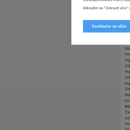
shromažďováním všech soubor
Mg
Od
kliknutím na "Zobrazit více"..
– 
Ji
Od
Souhlasím se vším
In
měs
Dis
He
In
Od
In
Od
In
Od
Di
An
Ná
Za
za
Hla
Dis