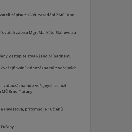
ateli zápisu z 12/VI. zasedání ZMČ Brno-
ěřovateli zápisu Mgr. Markétu Bláhovou a
členy Zastupitelstva k jeho případnému
– Zveřejňování videozáznamů z veřejných
í videozáznamů z veřejných schůzí
a MČ Brno-Tuřany.
e Havlátová, přítomno je 16 členů
-Tuřany.