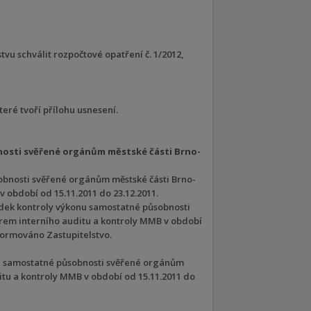
vu schválit rozpočtové opatření č. 1/2012,
teré tvoří přílohu usnesení.
osti svěřené orgánům městské části Brno-
obnosti svěřené orgánům městské části Brno-
období od 15.11.2011 do 23.12.2011.
edek kontroly výkonu samostatné působnosti
em interního auditu a kontroly MMB v období
nformováno Zastupitelstvo.
u samostatné působnosti svěřené orgánům
tu a kontroly MMB v období od 15.11.2011 do