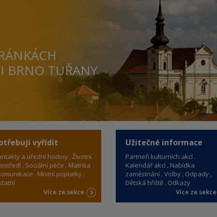
TRÁNKÁCH
TI BRNO TUŘANY
otřebuji vyřídit
Užitečné informace
ntakty a úřední hodiny
Životní
Partneři kulturních akcí
ostředí
Sociální péče
Matrika
Kalendář akcí
Nabídka
omunikace
Místní poplatky
zaměstnání
Volby
Odpady
tatní
Dětská hřiště
Odkazy
Více ze sekce
Více ze sekc