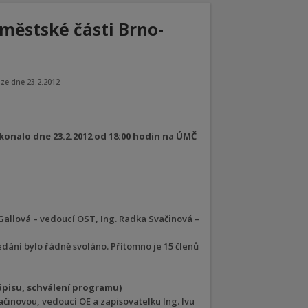
 městské části Brno-
ze dne 23.2.2012
 konalo dne 23.2.2012 od 18:00 hodin na ÚMČ
Gallová – vedoucí OST, Ing. Radka Svačinová –
sedání bylo řádně svoláno. Přítomno je 15 členů
ápisu, schválení programu)
ačinovou, vedoucí OE a zapisovatelku Ing. Ivu