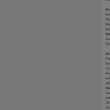
Bo
Ra
Ra
kte
Dis
Ná
Za
Hla
Bo
Tu
Ra
Tu
Ra
sv
od
Ná
Za
mě
23.
Hla