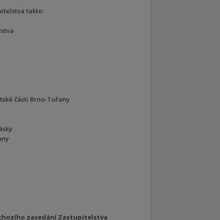
telstva takto:
lstva
tské části Brno-Tuřany
ásky
any
chozího zasedání Zastupitelstva