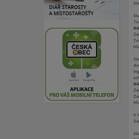
Sl
St
Tu
Ná
Za
To
Hla
St
do
In
sc
Ná
Za
Za
Hla
V 
Za
St