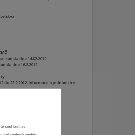
telstva
 ZMČ
 se konala dne 14.02.2012.
konala dne 16.2.2012.
sty
12 do 23.2.2012. Informace o jednáních v
rmou HB Real.
sti.
te souhlasit se