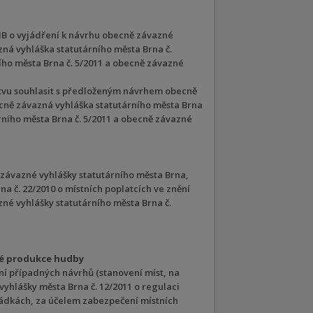
B o vyjádření k návrhu obecně závazné
ná vyhláška statutárního města Brna č.
ího města Brna č. 5/2011 a obecně závazné
stvu souhlasit s předloženým návrhem obecně
ecně závazná vyhláška statutárního města Brna
rního města Brna č. 5/2011 a obecně závazné
ávazné vyhlášky statutárního města Brna,
a č. 22/2010 o místních poplatcích ve znění
né vyhlášky statutárního města Brna č.
né produkce hudby
í případných návrhů (stanovení míst, na
yhlášky města Brna č. 12/2011 o regulaci
rádkách, za účelem zabezpečení místních