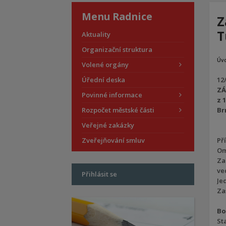
Menu Radnice
Z
T
Aktuality
Organizační struktura
Úv
Volené orgány
Úřední deska
12
ZÁ
Povinné informace
z 
Rozpočet městské části
Br
Veřejné zakázky
Zveřejňování smluv
Pří
Om
Za
ve
Přihlásit se
Je
Za
Bo
St