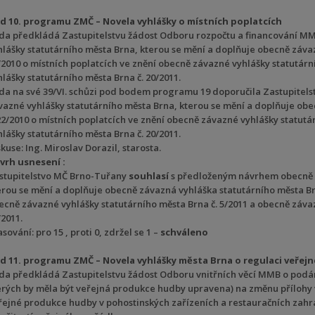
d 10. programu ZMČ – Novela vyhlášky o místních poplatcích
da předkládá Zastupitelstvu žádost Odboru rozpočtu a financování MM
hlášky statutárního města Brna, kterou se mění a doplňuje obecně závaz
/2010 o místních poplatcích ve znění obecně závazné vyhlášky statutárn
hlášky statutárního města Brna č. 20/2011.
da na své 39/VI. schůzi pod bodem programu 19 doporučila Zastupitel
vazné vyhlášky statutárního města Brna, kterou se mění a doplňuje ob
 22/2010 o místních poplatcích ve znění obecně závazné vyhlášky statutá
hlášky statutárního města Brna č. 20/2011.
kuse: Ing. Miroslav Dorazil, starosta.
vrh usnesení :
stupitelstvo MČ Brno-Tuřany
souhlasí
s předloženým návrhem obecně z
erou se mění a doplňuje obecně závazná vyhláška statutárního města Brn
ecně závazné vyhlášky statutárního města Brna č. 5/2011 a obecně závaz
/2011.
sování: pro 15 , proti 0, zdržel se 1 –
schváleno
d 11. programu ZMČ – Novela vyhlášky města Brna o regulaci veřej
da předkládá Zastupitelstvu žádost Odboru vnitřních věcí MMB o podán
erých by měla být veřejná produkce hudby upravena) na změnu přílohy v
řejné produkce hudby v pohostinských zařízeních a restauračních zah