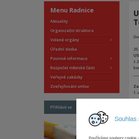
Menu Radnice
U
T
Aktuality
Organizační struktura
Úv
Volené orgány
Úřední deska
25.
US
Povinné informace
z 
Rozpočet městské části
ko
___
Veřejné zakázky
Zveřejňování smluv
Za
1.
2.
Přihlásit se
3.
Souhlas 
4.
ul
Používáme soubory cookie, a