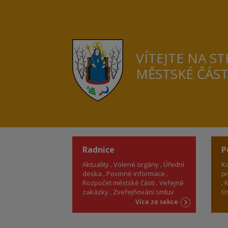
VÍTEJTE NA S
MĚSTSKÉ ČÁS
Radnice
P
Aktuality
Volené orgány
Úřední
Ko
deska
Povinné informace
pr
Rozpočet městské části
Veřejné
K
zakázky
Zveřejňování smluv
Os
Více ze sekce