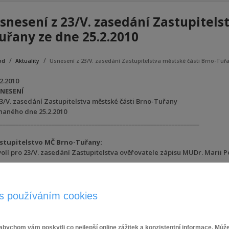
snesení z 23/V. zasedání Zastupitels
uřany ze dne 25.2.2010
od
Aktuality
Usnesení z 23/V. zasedání Zastupitelstva městské části Brno-Tuřa
2.2010
NESENÍ
23/V. zasedání Zastupitelstva městské části Brno-Tuřany
naného dne 25.2.2010
_________________________________________________________________
stupitelstvo MČ Brno-Tuřany:
 volí pro 23/V. zasedání Zastupitelstva ověřovatele zápisu MUDr. Marii 
 schvaluje navržený program 23/V. zasedání Zastupitelstva.
 schvaluje rozpočtové opatření č. 1/2010 uvedené vpříloze usnesení.
s používáním cookies
 souhlasí súpravou směrné části územního plánu, spočívající vnavýšení I
ice Myslivecká a Sokolnická na pozemcích p.č. 4625, 4626, 4623 a 4624 k.ú
bychom vám poskytli co nejlepší online zážitek a konzistentní informace. Může