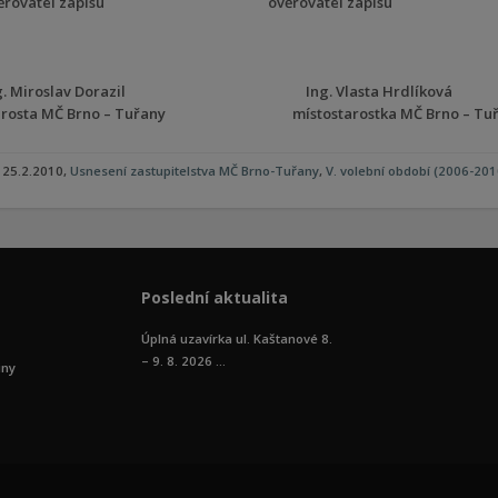
věřovatel zápisu ověřovatel zápisu
ng. Miroslav Dorazil Ing. Vlasta Hrdlíková
arosta MČ Brno – Tuřany místostarostka MČ Brno – Tuř
25.2.2010,
Usnesení zastupitelstva MČ Brno-Tuřany
,
V. volební období (2006-201
Poslední aktualita
Úplná uzavírka ul. Kaštanové 8.
– 9. 8. 2026 ...
iny