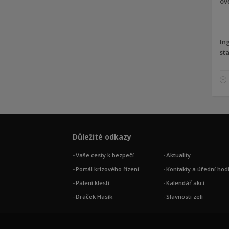
o
I
st
Důležité odkazy
Vaše cesty k bezpečí
Aktuality
Portál krizového řízení
Kontakty a úřední hod
Pálení klestí
Kalendář akcí
Dráček Hasík
Slavnosti zelí