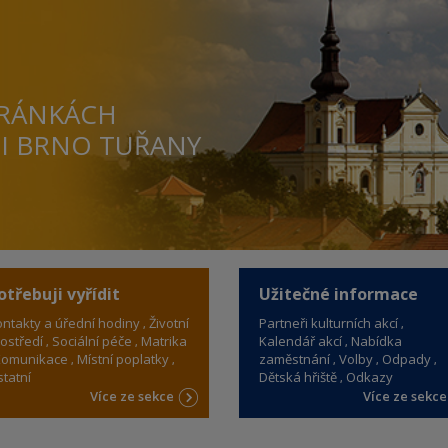
TRÁNKÁCH
TI BRNO TUŘANY
otřebuji vyřídit
Užitečné informace
ntakty a úřední hodiny
Životní
Partneři kulturních akcí
ostředí
Sociální péče
Matrika
Kalendář akcí
Nabídka
omunikace
Místní poplatky
zaměstnání
Volby
Odpady
tatní
Dětská hřiště
Odkazy
Více ze sekce
Více ze sekc