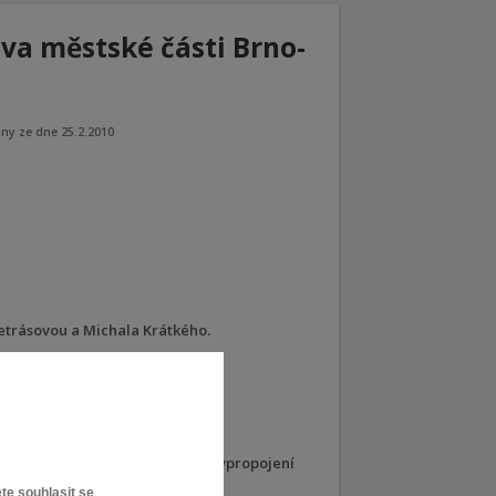
tva městské části Brno-
ny ze dne 25.2.2010
Petrásovou a Michala Krátkého.
PP zhodnoty 0,4 na hodnotu 0,5. vpropojení
. Tuřany.
te souhlasit se