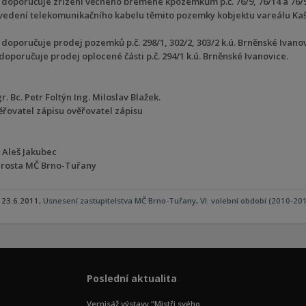
. doporučuje zřízení věcného břemene kpozemkům p.č. 76/9, 76/14 a 76/9
vedení telekomunikačního kabelu těmito pozemky kobjektu vareálu Kaš
. doporučuje prodej pozemků p.č. 298/1, 302/2, 303/2 k.ú. Brněnské Ivanov
doporučuje prodej oplocené části p.č. 294/1 k.ú. Brněnské Ivanovice.
. Bc. Petr Foltýn Ing. Miloslav Blažek.
ěřovatel zápisu ověřovatel zápisu
. Aleš Jakubec
arosta MČ Brno-Tuřany
23.6.2011,
Usnesení zastupitelstva MČ Brno-Tuřany
,
VI. volební období (2010-20
Poslední aktualita
Vernisáž výstavy “Mistři svého