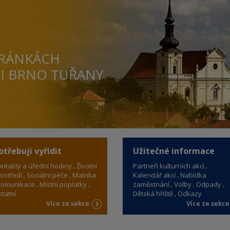
TRÁNKÁCH
TI BRNO TUŘANY
otřebuji vyřídit
Užitečné informace
ntakty a úřední hodiny
Životní
Partneři kulturních akcí
ostředí
Sociální péče
Matrika
Kalendář akcí
Nabídka
omunikace
Místní poplatky
zaměstnání
Volby
Odpady
tatní
Dětská hřiště
Odkazy
Více ze sekce
Více ze sekc