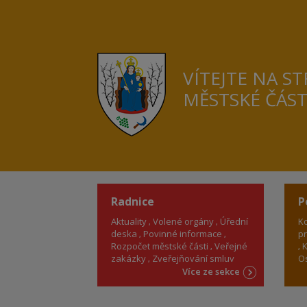
VÍTEJTE NA S
MĚSTSKÉ ČÁS
Radnice
P
Aktuality
Volené orgány
Úřední
Ko
deska
Povinné informace
pr
Rozpočet městské části
Veřejné
K
zakázky
Zveřejňování smluv
Os
Více ze sekce