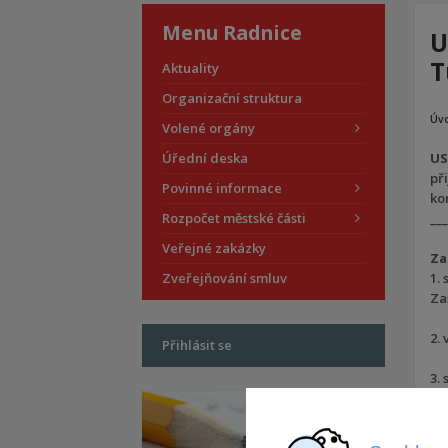
Menu Radnice
U
T
Aktuality
Organizační struktura
Úv
Volené orgány
Úřední deska
US
př
Povinné informace
ko
Rozpočet městské části
___
Veřejné zakázky
Za
Zveřejňování smluv
1.
Za
2. 
Přihlásit se
3.
4. 