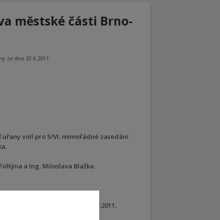
va městské části Brno-
ny ze dne 23.6.2011
-Tuřany volí pro 5/VI. mimořádné zasedání
ka.
Foltýna a Ing. Miloslava Blažka.
o termínech: 8.9., 27.10. a 15.12.2011.