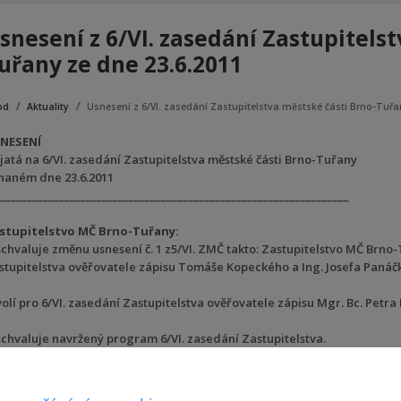
snesení z 6/VI. zasedání Zastupitelst
uřany ze dne 23.6.2011
od
Aktuality
Usnesení z 6/VI. zasedání Zastupitelstva městské části Brno-Tuřa
NESENÍ
ijatá na 6/VI. zasedání Zastupitelstva městské části Brno-Tuřany
naném dne 23.6.2011
_________________________________________________________________
stupitelstvo MČ Brno-Tuřany:
 schvaluje změnu usnesení č. 1 z5/VI. ZMČ takto: Zastupitelstvo MČ Brno
stupitelstva ověřovatele zápisu Tomáše Kopeckého a Ing. Josefa Panáč
volí pro 6/VI. zasedání Zastupitelstva ověřovatele zápisu Mgr. Bc. Petra 
 schvaluje navržený program 6/VI. zasedání Zastupitelstva.
schvaluje harmonogram zasedání Zastupitelstva ve 2. pololetí 2011 vtěcht