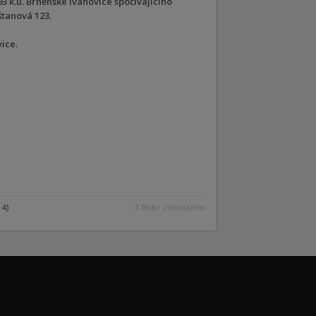
3 k.ú. Brněnské Ivanovice spočívajícího
tanová 123.
ice.
14)
3 068× zobrazeno