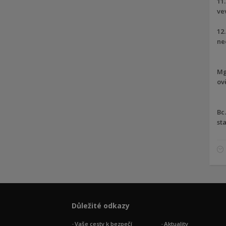
11
ve
12
ne
Mgr
ov
Bc
st
Důležité odkazy
Vaše cesty k bezpečí
Aktuality