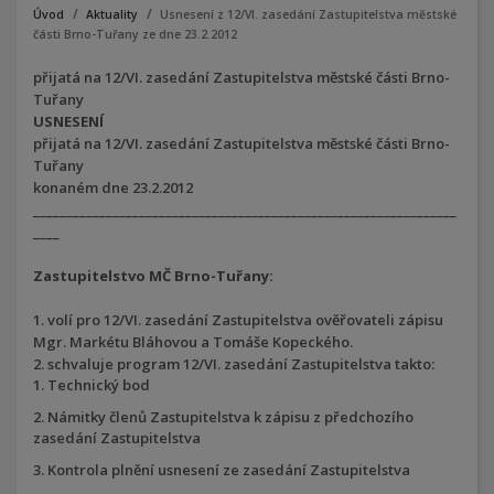
Úvod
Aktuality
Usnesení z 12/VI. zasedání Zastupitelstva městské
části Brno-Tuřany ze dne 23.2.2012
přijatá na 12/VI. zasedání Zastupitelstva městské části Brno-
Tuřany
USNESENÍ
přijatá na 12/VI. zasedání Zastupitelstva městské části Brno-
Tuřany
konaném dne 23.2.2012
________________________________________________________________
____
Zastupitelstvo MČ Brno-Tuřany:
1. volí pro 12/VI. zasedání Zastupitelstva ověřovateli zápisu
Mgr. Markétu Bláhovou a Tomáše Kopeckého.
2. schvaluje program 12/VI. zasedání Zastupitelstva takto:
Technický bod
Námitky členů Zastupitelstva k zápisu z předchozího
zasedání Zastupitelstva
Kontrola plnění usnesení ze zasedání Zastupitelstva