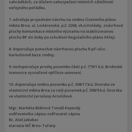
zahrádkách, za účelem zabezpečení místních záležitostí
veřejného pořádku.
7. odročuje projednání návrhu na změnu Územního plánu
města Brna, ul. Ledárenská, p.č. 2268, vk.ú.Holásky, znávrhové
plochy komunikace místního významu na stabilizovanou
plochu BP do doby po schválení Regulačního plánu VAleji.
8. doporučuje ponechat návrhovou plochu R při ulici
Karkulínově beze změny.
9. nedoporučuje prodej pozemku části p.č. 779/1 k.ú. Brněnské
Ivanovice vyznačené vpříloze usnesení.
10. doporučuje směnu pozemku p.č. 308/17 k.ú. Dvorska ve
vlastnictví města Brna za celý pozemek p.č. 308/9 k.ú. Dvorska
ve vlastnictví Jaroslavy Arnoldové.
Mgr. Markéta Bláhová Tomáš Kopecký
ověřovatelka zápisu ověřovatel zápisu
Bc. Aleš Jakubec
starosta MČ Brno-Tuřany