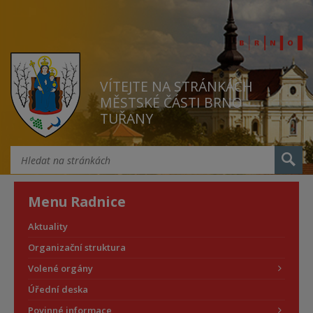
VÍTEJTE NA STRÁNKÁCH
MĚSTSKÉ ČÁSTI BRNO
TUŘANY
Menu Radnice
Aktuality
Organizační struktura
Volené orgány
Úřední deska
Povinné informace