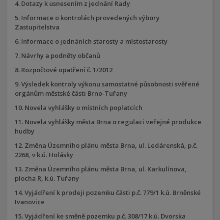
Dotazy k usnesením z jednání Rady
Informace o kontrolách provedených výbory
Zastupitelstva
Informace o jednáních starosty a místostarosty
Návrhy a podněty občanů
Rozpočtové opatření č. 1/2012
Výsledek kontroly výkonu samostatné působnosti svěřené
orgánům městské části Brno-Tuřany
Novela vyhlášky o místních poplatcích
Novela vyhlášky města Brna o regulaci veřejné produkce
hudby
Změna Územního plánu města Brna, ul. Ledárenská, p.č.
2268, v k.ú. Holásky
Změna Územního plánu města Brna, ul. Karkulínova,
plocha R, k.ú. Tuřany
Vyjádření k prodeji pozemku části p.č. 779/1 k.ú. Brněnské
Ivanovice
Vyjádření ke směně pozemku p.č. 308/17 k.ú. Dvorska