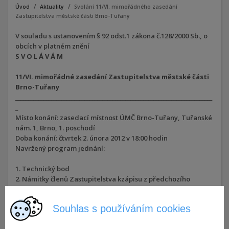
Úvod
Aktuality
Svolání 11/VI. mimořádného zasedání
Zastupitelstva městské části Brno-Tuřany
V souladu s ustanovením § 92 odst.1 zákona č.128/2000 Sb., o
obcích v platném znění
S V O L Á V Á M
11/VI. mimořádné zasedání Zastupitelstva městské části
Brno-Tuřany
_____________________________________________________________________________
_
Místo konání: zasedací místnost ÚMČ Brno-Tuřany, Tuřanské
nám. 1, Brno, 1. poschodí
Doba konání: čtvrtek 2. února 2012 v 18:00 hodin
Navržený program jednání:
1. Technický bod
2. Námitky členů Zastupitelstva kzápisu z předchozího
zasedání Zastupitelstva
3. Kontrola plnění usnesení ze zasedání Zastupitelstva
Souhlas s používáním cookies
4. Dotazy kusnesením zjednání Rady
5. Informace o kontrolách provedených výbory