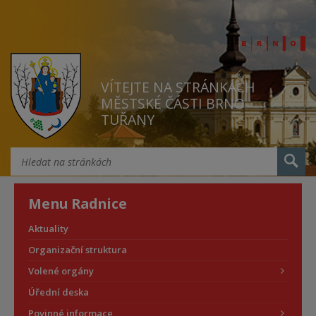
VÍTEJTE NA STRÁNKÁCH
MĚSTSKÉ ČÁSTI BRNO
TUŘANY
Menu Radnice
Aktuality
Organizační struktura
Volené orgány
Úřední deska
Povinné informace