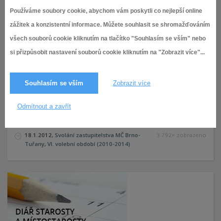
Zastupitelstva
6. Návrhy a podněty občanů
Používáme soubory cookie, abychom vám poskytli co nejlepší online
7. Projednání nepřípustného chování starosty MČ Brno-
zážitek a konzistentní informace. Můžete souhlasit se shromažďováním
Tuřany na plese MČ Brno-Tuřany
všech souborů cookie kliknutím na tlačítko "Souhlasím se vším" nebo
8. Hlasování o odvolání starosty MČ Brno-Tuřany
9. Různé
si přizpůsobit nastavení souborů cookie kliknutím na "Zobrazit více"...
10. Závěr
Zasedání Zastupitelstva je veřejné, přístupné občanům.
Souhlasím se vším
Zobrazit více
V Brně dne 18.1.2012
Bc. Aleš Jakubec
Odmítnout a zavřít
starosta městské části Brno-Tuřany
18.1.2012,
Svolání zastupitelstva MČ Brno-
3 792× zobrazeno
Tuřany
,
VI. volební období (2010-2014)