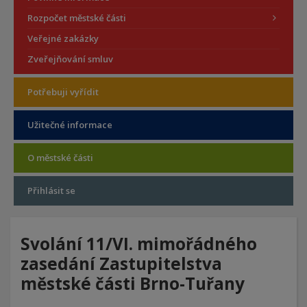
Rozpočet městské části
Veřejné zakázky
Zveřejňování smluv
Potřebuji vyřídit
Užitečné informace
O městské části
Přihlásit se
Svolání 11/VI. mimořádného
zasedání Zastupitelstva
městské části Brno-Tuřany