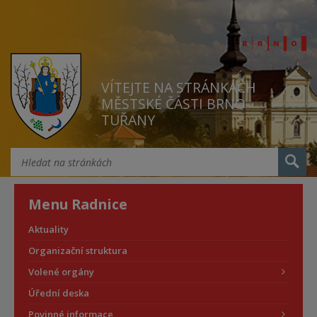
VÍTEJTE NA STRÁNKÁCH
MĚSTSKÉ ČÁSTI BRNO
TUŘANY
Menu Radnice
Aktuality
Organizační struktura
Volené orgány
Úřední deska
Povinné informace