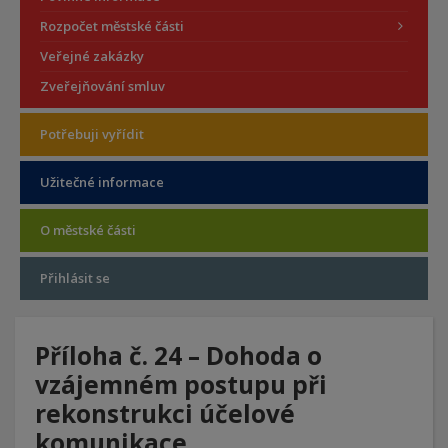
Rozpočet městské části
Veřejné zakázky
Zveřejňování smluv
Potřebuji vyřídit
Užitečné informace
O městské části
Přihlásit se
Příloha č. 24 – Dohoda o
vzájemném postupu při
rekonstrukci účelové
komunikace