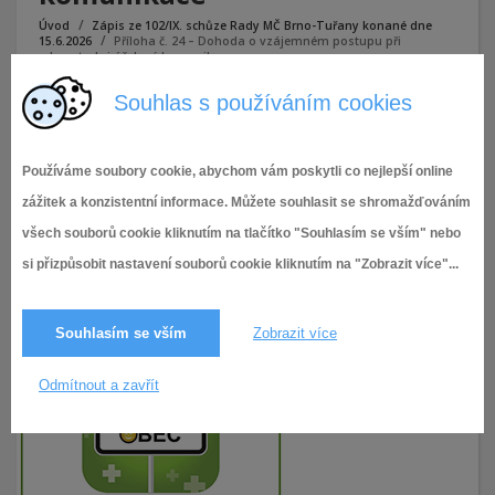
Úvod
Zápis ze 102/IX. schůze Rady MČ Brno-Tuřany konané dne
15.6.2026
Příloha č. 24 – Dohoda o vzájemném postupu při
rekonstrukci účelové komunikace
Souhlas s používáním cookies
Příloha č. 24 - Dohoda o vzájemném postupu při
rekonstrukci účelové komunikace
Používáme soubory cookie, abychom vám poskytli co nejlepší online
zážitek a konzistentní informace. Můžete souhlasit se shromažďováním
všech souborů cookie kliknutím na tlačítko "Souhlasím se vším" nebo
si přizpůsobit nastavení souborů cookie kliknutím na "Zobrazit více"...
Souhlasím se vším
Zobrazit více
Odmítnout a zavřít