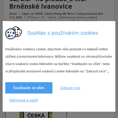
Brněnské Ivanovice
Úvod
Zápis ze 100/IX. schůze Rady MČ Brno-Tuřany konané dne
11.5.2026
Příloha č. 16 – Záměr „Základnová stanice veřejné
radiotelefonní sítě T-Mobile CZ, a.s.“ na p.č.228_3 k.ú. Brněnské
Ivanovice
Souhlas s používáním cookies
Příloha č. 16 - Záměr „Základnová stanice veřejné
radiotelefonní sítě T-Mobile CZ, a.s.“ na p.č.228_3 k.ú.
Používáme soubory cookie, abychom vám poskytli co nejlepší online
Brněnské Ivanovice
zážitek a konzistentní informace. Můžete souhlasit se shromažďováním
všech souborů cookie kliknutím na tlačítko "Souhlasím se vším" nebo
si přizpůsobit nastavení souborů cookie kliknutím na "Zobrazit více"...
Souhlasím se vším
Zobrazit více
Odmítnout a zavřít