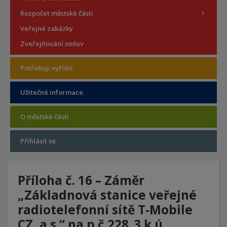
Rozpočet městské části
Veřejné zakázky
Zveřejňování smluv
Potřebuji vyřídit
Užitečné informace
O městské části
Přihlásit se
Příloha č. 16 – Záměr
„Základnová stanice veřejné
radiotelefonní sítě T-Mobile
CZ, a.s.“ na p.č.228_3 k.ú.