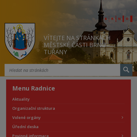
VÍTEJTE NA STRÁNKÁCH
MĚSTSKÉ ČÁSTI BRNO
TUŘANY
Menu Radnice
Aktuality
Organizační struktura
Volené orgány
Úřední deska
Povinné informace