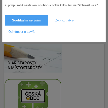
Příloha č. 6 - Darovací smlouva - Partnerství kulturních akcí
2025
si přizpůsobit nastavení souborů cookie kliknutím na "Zobrazit více"...
Příloha č. 7 - Dodatek č. 2 - Areál při ulici Švédská
Souhlasím se vším
Zobrazit více
18.6.2025
531× zobrazeno
Odmítnout a zavřít