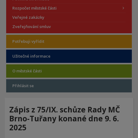
Rozpočet městské části
Veřejné zakázky
Zveřejňování smluv
Potřebuji vyřídit
Užitečné informace
O městské části
Přihlásit se
Zápis z 75/IX. schůze Rady MČ
Brno-Tuřany konané dne 9. 6.
2025