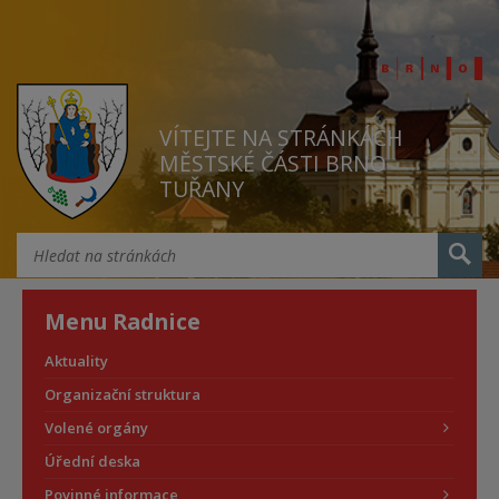
VÍTEJTE NA STRÁNKÁCH
MĚSTSKÉ ČÁSTI BRNO
TUŘANY
Menu Radnice
Aktuality
Organizační struktura
Volené orgány
Úřední deska
Povinné informace