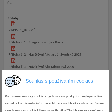
Úvod
Přílohy:
ZÁPIS 75_IX. RMČ
Příloha č. 1 - Program schůze Rady
Příloha č. 2 - Návštěvní řád areál Švédská 2025
Příloha č. 3 - Návštěvní řád Jahodová 2025
Příloha č. 4 - Pacht části pozemku p.č. 298_1, k.ú. Brněnské
Souhlas s používáním cookies
Ivanovice
Příloha č. 5 - Vyjádření k prodeji pozemků v k.ú. Tuřany -
Používáme soubory cookie, abychom vám poskytli co nejlepší online
areál AGRO, Pratecká, Dvorecká, Myslivecká
zážitek a konzistentní informace. Můžete souhlasit se shromažďováním
všech souborů cookie kliknutím na tlačítko "Souhlasím se vším" nebo