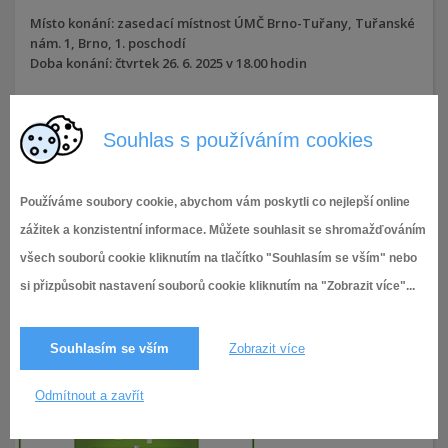
Místo konání: zasedací místnost ÚMČ Brno-Tuřany, Tuřanské
nám. 1, Brno, 1. poschodí
Doba konání: čtvrtek 26. 6. 2025 v 18.00 hodin
Přílohy:
Souhlas s používáním cookies
ZMČ 19
Používáme soubory cookie, abychom vám poskytli co nejlepší online
19.6.2025
483× zobrazeno
zážitek a konzistentní informace. Můžete souhlasit se shromažďováním
všech souborů cookie kliknutím na tlačítko "Souhlasím se vším" nebo
si přizpůsobit nastavení souborů cookie kliknutím na "Zobrazit více"...
Souhlasím se vším
Zobrazit více
Odmítnout a zavřít