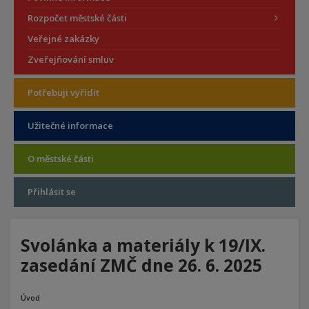
Rozpočet městské části
Veřejné zakázky
Zveřejňování smluv
Potřebuji vyřídit
Užitečné informace
O městské části
Přihlásit se
Svolánka a materiály k 19/IX.
zasedání ZMČ dne 26. 6. 2025
Úvod