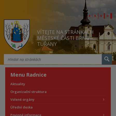
VÍTEJTE NA STRÁNKÁCH
MĚSTSKÉ ČÁSTI BRNO
TUŘANY
Menu Radnice
Aktuality
Organizační struktura
Volené orgány
Úřední deska
Povinné informace