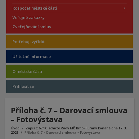
Rozpočet městské části
Veřejné zakázky
Zveřejňování smluv
Potřebuji vyřídit
Užitečné informace
O městské části
Přihlásit se
Příloha č. 7 – Darovací smlouva
– Fotovýstava
Úvod
Zápis z 67/IX. schůze Rady MČ Brno-Tuřany konané dne 17. 3.
2025
Příloha č. 7 – Darovací smlouva – Fotovýstava