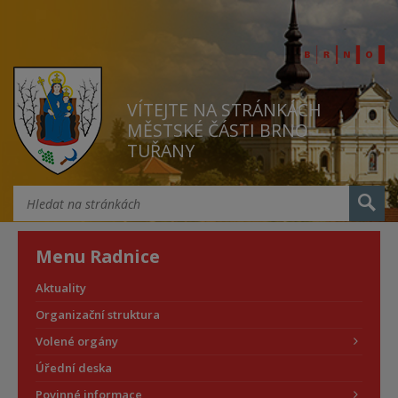
VÍTEJTE NA STRÁNKÁCH
MĚSTSKÉ ČÁSTI BRNO
TUŘANY
Menu Radnice
Aktuality
Organizační struktura
Volené orgány
Úřední deska
Povinné informace