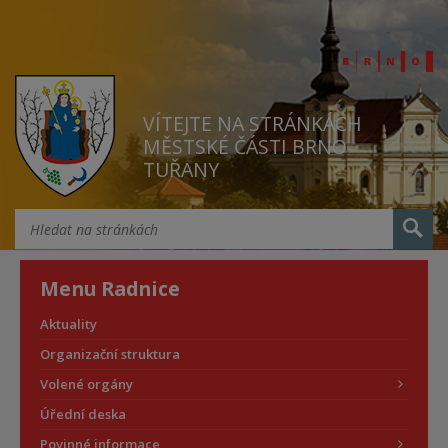
VÍTEJTE NA STRÁNKÁCH
MĚSTSKÉ ČÁSTI BRNO
TUŘANY
Menu Radnice
Aktuality
Organizační struktura
Volené orgány
Úřední deska
Povinné informace