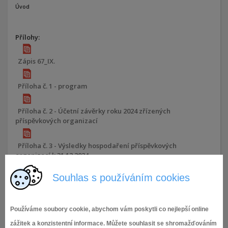
Úvod
Přílohy:
Zápis 67_IX.
Příloha č. 1 - program
Příloha č. 2 - Účetní závěrky roku 2024 zřízených
příspěvkových organizací
Příloha č. 3 - Výsledky hospodaření příspěvkových
organizací k 31.12.2024
Souhlas s používáním cookies
Příloha č. 4 - Zápis do mateřských škol
Příloha č. 5 - Vyjádření ke stavbě - Brno, Požární, sm. NN
Používáme soubory cookie, abychom vám poskytli co nejlepší online
zážitek a konzistentní informace. Můžete souhlasit se shromažďováním