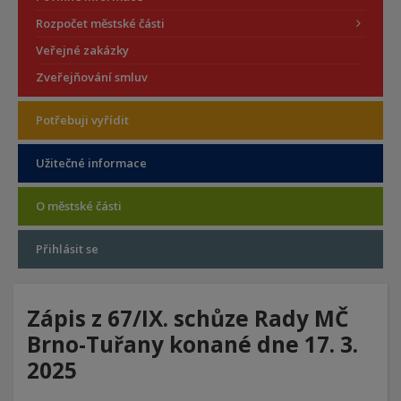
Rozpočet městské části
Veřejné zakázky
Zveřejňování smluv
Potřebuji vyřídit
Užitečné informace
O městské části
Přihlásit se
Zápis z 67/IX. schůze Rady MČ
Brno-Tuřany konané dne 17. 3.
2025