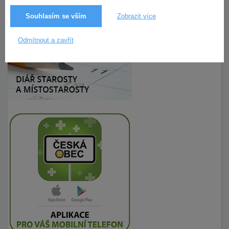
11.4.2024
771× zobrazeno
Souhlasím se vším
Zobrazit více
Odmítnout a zavřít