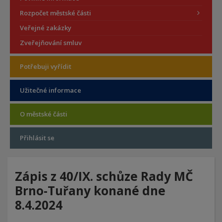
Rozpočet městské části
Veřejné zakázky
Zveřejňování smluv
Potřebuji vyřídit
Užitečné informace
O městské části
Přihlásit se
Zápis z 40/IX. schůze Rady MČ
Brno-Tuřany konané dne
8.4.2024