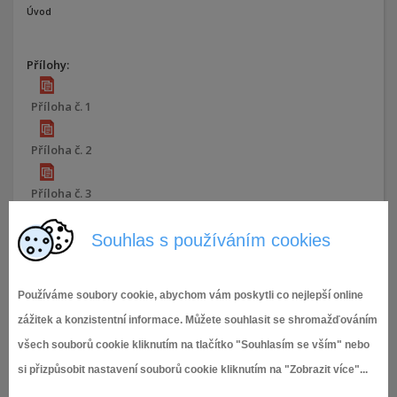
Úvod
Přílohy:
Příloha č. 1
Příloha č. 2
Příloha č. 3
Příloha č. 4
Souhlas s používáním cookies
Příloha č. 5
Používáme soubory cookie, abychom vám poskytli co nejlepší online
zážitek a konzistentní informace. Můžete souhlasit se shromažďováním
Příloha č. 6
všech souborů cookie kliknutím na tlačítko "Souhlasím se vším" nebo
Zápis 40_IX.RMČ
si přizpůsobit nastavení souborů cookie kliknutím na "Zobrazit více"...