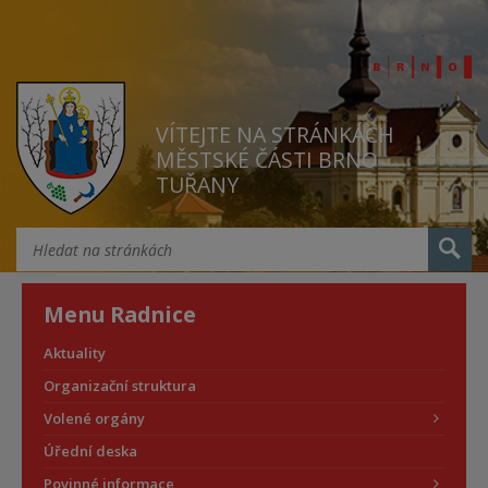
VÍTEJTE NA STRÁNKÁCH
MĚSTSKÉ ČÁSTI BRNO
TUŘANY
Menu Radnice
Aktuality
Organizační struktura
Volené orgány
Úřední deska
Povinné informace