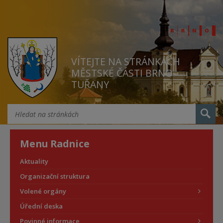
VÍTEJTE NA STRÁNKÁCH
MĚSTSKÉ ČÁSTI BRNO
TUŘANY
Menu Radnice
Aktuality
Organizační struktura
Volené orgány
Úřední deska
Povinné informace