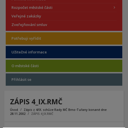
Rozpočet městské části
Veřejné zakázky
Zveřejňování smluv
Potřebuji vyřídit
Užitečné informace
O městské části
Přihlásit se
ZÁPIS 4_IX.RMČ
Úvod
Zápis z 4/IX. schůze Rady MČ Brno-Tuřany konané dne
28.11.2002
ZÁPIS 4_IX.RMČ