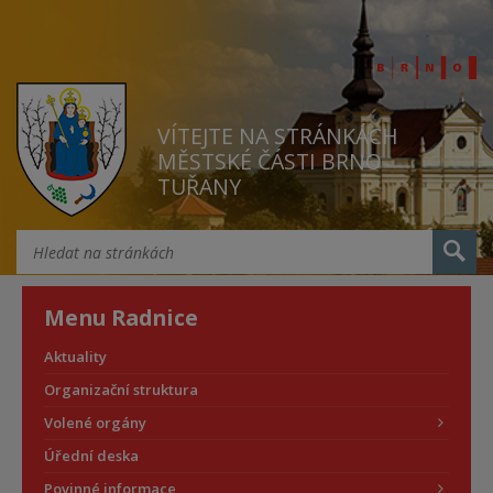
VÍTEJTE NA STRÁNKÁCH
MĚSTSKÉ ČÁSTI BRNO
TUŘANY
Menu Radnice
Aktuality
Organizační struktura
Volené orgány
Úřední deska
Povinné informace