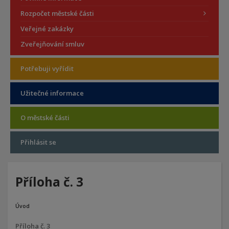
Rozpočet městské části
Veřejné zakázky
Zveřejňování smluv
Potřebuji vyřídit
Užitečné informace
O městské části
Přihlásit se
Příloha č. 3
Úvod
Příloha č. 3