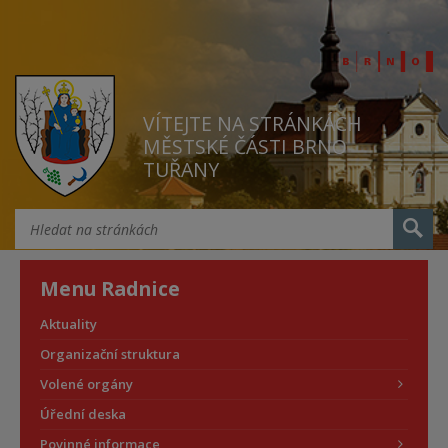
VÍTEJTE NA STRÁNKÁCH
MĚSTSKÉ ČÁSTI BRNO
TUŘANY
Menu Radnice
Aktuality
Organizační struktura
Volené orgány
Úřední deska
Povinné informace