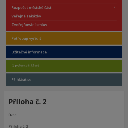
Rozpočet městské části
Veřejné zakázky
Zveřejňování smluv
Potřebuji vyřídit
Užitečné informace
O městské části
Přihlásit se
Příloha č. 2
Úvod
Příloha č. 2