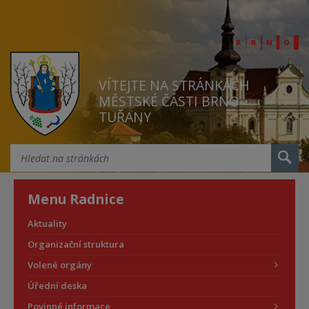
VÍTEJTE NA STRÁNKÁCH
MĚSTSKÉ ČÁSTI BRNO
TUŘANY
Menu Radnice
Aktuality
Organizační struktura
Volené orgány
Úřední deska
Povinné informace