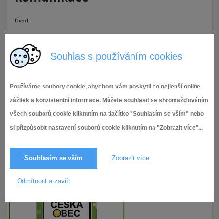
Úvod
Příloha č. 24 - Dohoda o vzájemném postupu při rekonstrukci
účelové komunikace
Souhlas s používáním cookies
24.6.2026
7× zobrazeno
Používáme soubory cookie, abychom vám poskytli co nejlepší online
zážitek a konzistentní informace. Můžete souhlasit se shromažďováním
všech souborů cookie kliknutím na tlačítko "Souhlasím se vším" nebo
si přizpůsobit nastavení souborů cookie kliknutím na "Zobrazit více"...
Souhlasím se vším
Zobrazit více
Odmítnout a zavřít