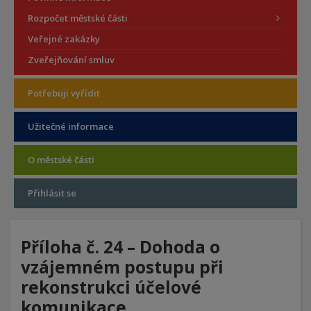
Rozpočet městské části
Veřejné zakázky
Zveřejňování smluv
Potřebuji vyřídit
Užitečné informace
O městské části
Přihlásit se
Příloha č. 24 – Dohoda o
vzájemném postupu při
rekonstrukci účelové
komunikace