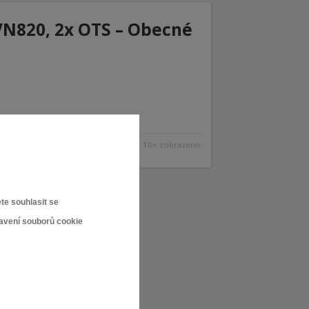
 VN820, 2x OTS – Obecné
10× zobrazeno
te souhlasit se
tavení souborů cookie