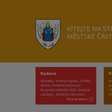
VÍTEJTE NA S
MĚSTSKÉ ČÁS
Radnice
P
Aktuality
Volené orgány
Úřední
Ko
deska
Povinné informace
pr
Rozpočet městské části
Veřejné
K
zakázky
Zveřejňování smluv
Os
Více ze sekce