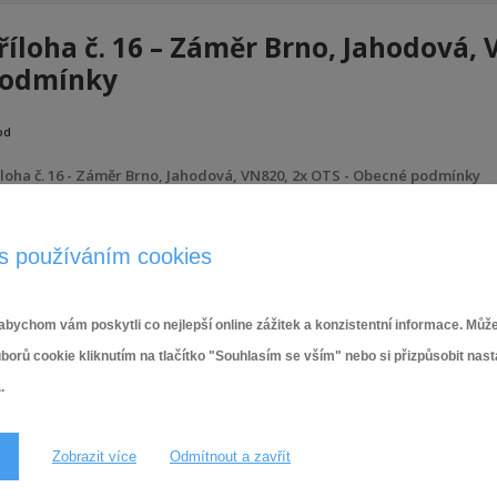
říloha č. 16 – Záměr Brno, Jahodová,
odmínky
od
íloha č. 16 - Záměr Brno, Jahodová, VN820, 2x OTS - Obecné podmínky
5.6.2026
s používáním cookies
bychom vám poskytli co nejlepší online zážitek a konzistentní informace. Může
ů cookie kliknutím na tlačítko "Souhlasím se vším" nebo si přizpůsobit nas
.
Zobrazit více
Odmítnout a zavřít