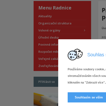
Menu Radnice
P
p
Aktuality
Organizační struktura
Úv
Volené orgány
Úřední deska
Př
Povinné informace
Rozpočet městské části
Souhlas 
Veřejné zakázky
Zveřejňování smluv
Používáme soubory cookie, a
shromažďováním všech soubor
Přihlásit se
kliknutím na "Zobrazit více"..
Souhlasím se vším