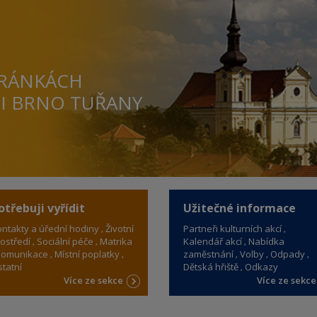
TRÁNKÁCH
TI BRNO TUŘANY
otřebuji vyřídit
Užitečné informace
ntakty a úřední hodiny
Životní
Partneři kulturních akcí
ostředí
Sociální péče
Matrika
Kalendář akcí
Nabídka
omunikace
Místní poplatky
zaměstnání
Volby
Odpady
tatní
Dětská hřiště
Odkazy
Více ze sekce
Více ze sekc