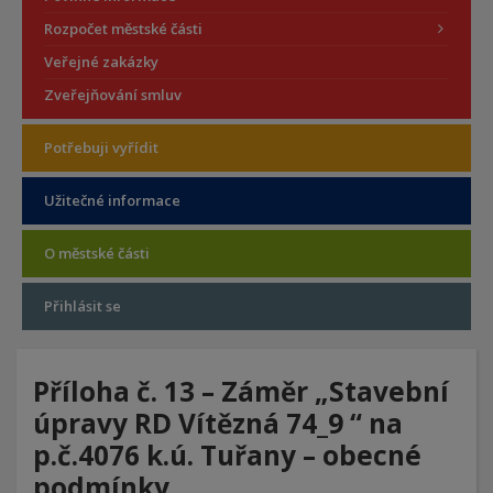
Rozpočet městské části
Veřejné zakázky
Zveřejňování smluv
Potřebuji vyřídit
Užitečné informace
O městské části
Přihlásit se
Příloha č. 13 – Záměr „Stavební
úpravy RD Vítězná 74_9 “ na
p.č.4076 k.ú. Tuřany – obecné
podmínky