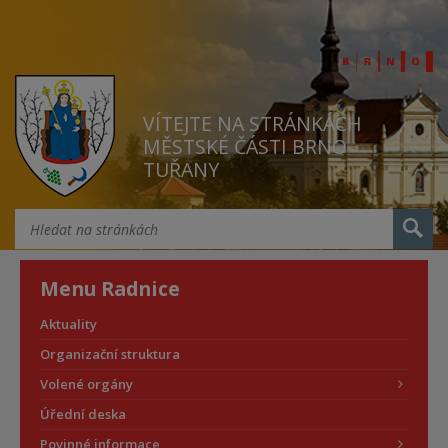
VÍTEJTE NA STRÁNKÁCH
MĚSTSKÉ ČÁSTI BRNO
TUŘANY
Menu Radnice
Aktuality
Organizační struktura
Volené orgány
Úřední deska
Povinné informace