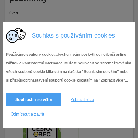
Úvod
Příloha č. 13 - Záměr „Stavební úpravy RD Vítězná 74_9 “ na
p.č.4076 k.ú. Tuřany - obecné podmínky
Souhlas s používáním cookies
20.5.2026
12× zobrazeno
Používáme soubory cookie, abychom vám poskytli co nejlepší online
zážitek a konzistentní informace. Můžete souhlasit se shromažďováním
všech souborů cookie kliknutím na tlačítko "Souhlasím se vším" nebo
si přizpůsobit nastavení souborů cookie kliknutím na "Zobrazit více"...
Souhlasím se vším
Zobrazit více
Odmítnout a zavřít