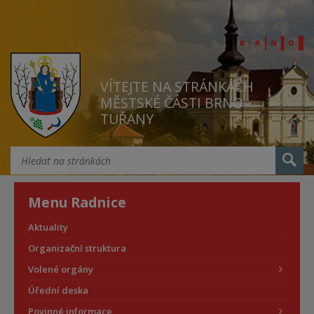
VÍTEJTE NA STRÁNKÁCH
MĚSTSKÉ ČÁSTI BRNO
TUŘANY
Menu Radnice
Aktuality
Organizační struktura
Volené orgány
Úřední deska
Povinné informace