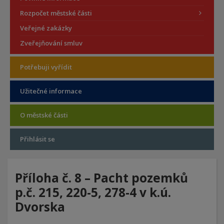
Rozpočet městské části
Veřejné zakázky
Zveřejňování smluv
Potřebuji vyřídit
Užitečné informace
O městské části
Přihlásit se
Příloha č. 8 – Pacht pozemků
p.č. 215, 220-5, 278-4 v k.ú.
Dvorska