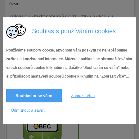
Úvod
Příloha č. 8 - Pacht pozemků p.č. 215, 220-5, 278-4 v k.ú.
Dvorska
Souhlas s používáním cookies
5.5.2026
13× zobrazeno
Používáme soubory cookie, abychom vám poskytli co nejlepší online
zážitek a konzistentní informace. Můžete souhlasit se shromažďováním
všech souborů cookie kliknutím na tlačítko "Souhlasím se vším" nebo
si přizpůsobit nastavení souborů cookie kliknutím na "Zobrazit více"...
Souhlasím se vším
Zobrazit více
Odmítnout a zavřít