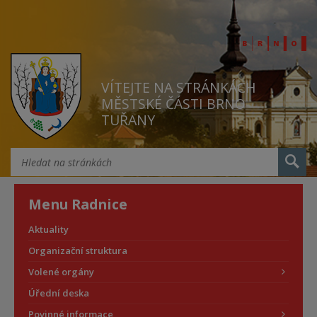
VÍTEJTE NA STRÁNKÁCH
MĚSTSKÉ ČÁSTI BRNO
TUŘANY
Menu Radnice
Aktuality
Organizační struktura
Volené orgány
Úřední deska
Povinné informace