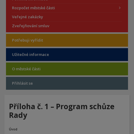
Rozpočet městské části
Veřejné zakázky
Zveřejňování smluv
Potřebuji vyřídit
Užitečné informace
O městské části
Přihlásit se
Příloha č. 1 – Program schůze
Rady
Úvod