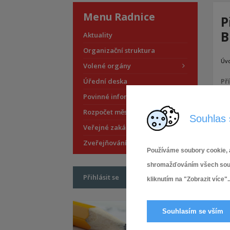
Menu Radnice
P
B
Aktuality
Organizační struktura
Úv
Volené orgány
Úřední deska
Př
Povinné informace
Rozpočet městské části
Souhlas 
Veřejné zakázky
Zveřejňování smluv
Používáme soubory cookie, a
shromažďováním všech soubor
Přihlásit se
kliknutím na "Zobrazit více"..
Souhlasím se vším