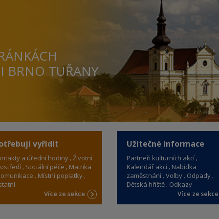
TRÁNKÁCH
TI BRNO TUŘANY
otřebuji vyřídit
Užitečné informace
ntakty a úřední hodiny
Životní
Partneři kulturních akcí
ostředí
Sociální péče
Matrika
Kalendář akcí
Nabídka
omunikace
Místní poplatky
zaměstnání
Volby
Odpady
tatní
Dětská hřiště
Odkazy
Více ze sekce
Více ze sekc