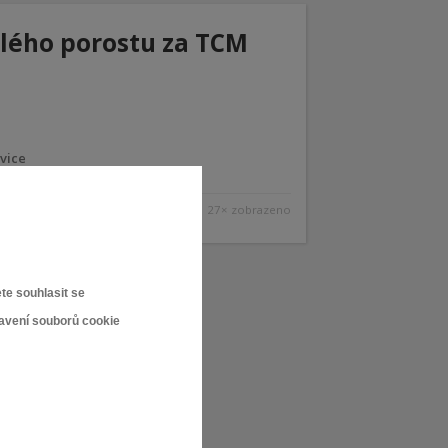
islého porostu za TCM
vice
27× zobrazeno
te souhlasit se
tavení souborů cookie