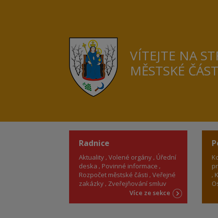
VÍTEJTE NA S
MĚSTSKÉ ČÁS
Radnice
P
Aktuality
Volené orgány
Úřední
Ko
deska
Povinné informace
pr
Rozpočet městské části
Veřejné
K
zakázky
Zveřejňování smluv
Os
Více ze sekce