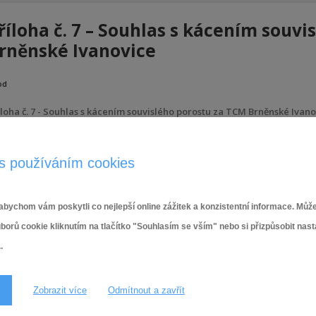
říloha č. 7 – Souhlas s kácením souv
rněnské Ivanovice
od
íloha č. 7 - Souhlas s kácením souvislého porostu za TCM Brněnské Ivano
28.1.2026
s používáním cookies
bychom vám poskytli co nejlepší online zážitek a konzistentní informace. Může
ů cookie kliknutím na tlačítko "Souhlasím se vším" nebo si přizpůsobit nas
.
Zobrazit více
Odmítnout a zavřít