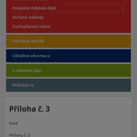
Rozpočet městské části
Veřejné zakázky
Zveřejňování smluv
Potřebuji vyřídit
Užitečné informace
O městské části
Přihlásit se
Příloha č. 3
Úvod
Příloha č. 3