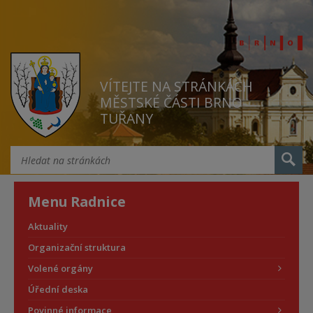
VÍTEJTE NA STRÁNKÁCH
MĚSTSKÉ ČÁSTI BRNO
TUŘANY
Menu Radnice
Aktuality
Organizační struktura
Volené orgány
Úřední deska
Povinné informace