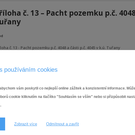
říloha č. 13 – Pacht pozemku p.č. 4048 
uřany
od
loha č. 13 - Pacht pozemku p.č. 4048 a části p.č. 4045 v k.ú. Tuřany
20.1.2026
s používáním cookies
bychom vám poskytli co nejlepší online zážitek a konzistentní informace. Může
ů cookie kliknutím na tlačítko "Souhlasím se vším" nebo si přizpůsobit nas
.
Zobrazit více
Odmítnout a zavřít