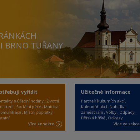
TRÁNKÁCH
TI BRNO TUŘANY
otřebuji vyřídit
Užitečné informace
ntakty a úřední hodiny
Životní
Partneři kulturních akcí
ostředí
Sociální péče
Matrika
Kalendář akcí
Nabídka
omunikace
Místní poplatky
zaměstnání
Volby
Odpady
tatní
Dětská hřiště
Odkazy
Více ze sekce
Více ze sekc