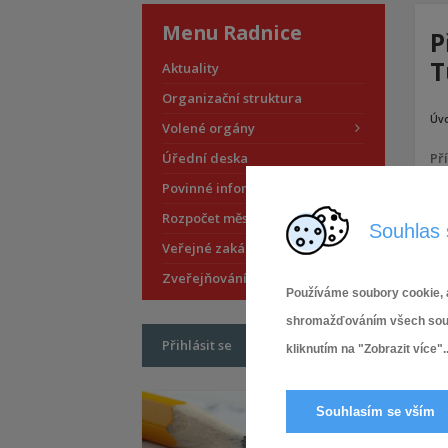
Menu Radnice
P
T
Aktuality
Organizační struktura
Úv
Volené orgány
Úřední deska
Pří
Povinné informace
Rozpočet městské části
Souhlas 
Veřejné zakázky
Zveřejňování smluv
Používáme soubory cookie, a
shromažďováním všech soubor
Přihlásit se
kliknutím na "Zobrazit více"..
Souhlasím se vším