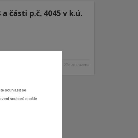
a části p.č. 4045 v k.ú.
27× zobrazeno
te souhlasit se
tavení souborů cookie