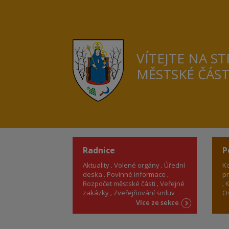
VÍTEJTE NA S
MĚSTSKÉ ČÁS
Radnice
P
Aktuality
Volené orgány
Úřední
Ko
deska
Povinné informace
pr
Rozpočet městské části
Veřejné
K
zakázky
Zveřejňování smluv
Os
Více ze sekce