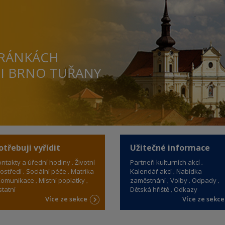
TRÁNKÁCH
TI BRNO TUŘANY
otřebuji vyřídit
Užitečné informace
ntakty a úřední hodiny
Životní
Partneři kulturních akcí
ostředí
Sociální péče
Matrika
Kalendář akcí
Nabídka
omunikace
Místní poplatky
zaměstnání
Volby
Odpady
tatní
Dětská hřiště
Odkazy
Více ze sekce
Více ze sekc