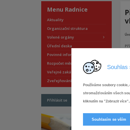
Menu Radnice
P
v
Aktuality
Organizační struktura
Úv
Volené orgány
Úřední deska
Př
Povinné informace
Rozpočet městské části
Souhlas 
Veřejné zakázky
Zveřejňování smluv
Používáme soubory cookie, a
shromažďováním všech soubor
Přihlásit se
kliknutím na "Zobrazit více"..
Souhlasím se vším