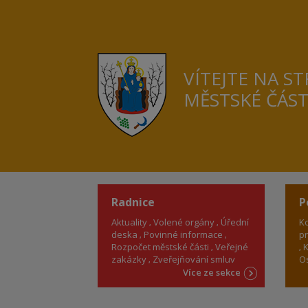
VÍTEJTE NA S
MĚSTSKÉ ČÁS
Radnice
P
Aktuality
Volené orgány
Úřední
Ko
deska
Povinné informace
pr
Rozpočet městské části
Veřejné
K
zakázky
Zveřejňování smluv
Os
Více ze sekce