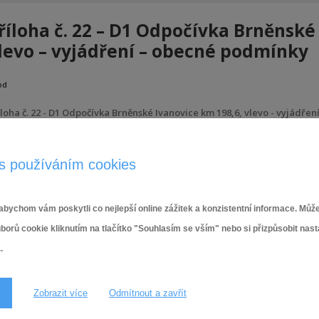
říloha č. 22 – D1 Odpočívka Brněnské
levo – vyjádření – obecné podmínky
od
íloha č. 22 - D1 Odpočívka Brněnské Ivanovice km 198,6, vlevo - vyjádře
18.12.2025
s používáním cookies
bychom vám poskytli co nejlepší online zážitek a konzistentní informace. Může
ů cookie kliknutím na tlačítko "Souhlasím se vším" nebo si přizpůsobit nas
.
Zobrazit více
Odmítnout a zavřít