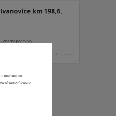
 Ivanovice km 198,6,
ní - obecné podmínky
32× zobrazeno
te souhlasit se
tavení souborů cookie