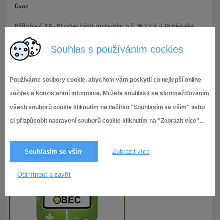
Úvod
Příloha č. 18 - Prodej části pozemku p.č. 967 v k.ú. Brněnaké
Ivanovice
Souhlas s používáním cookies
18.12.2025
34× zobrazeno
Používáme soubory cookie, abychom vám poskytli co nejlepší online
zážitek a konzistentní informace. Můžete souhlasit se shromažďováním
všech souborů cookie kliknutím na tlačítko "Souhlasím se vším" nebo
si přizpůsobit nastavení souborů cookie kliknutím na "Zobrazit více"...
Souhlasím se vším
Zobrazit více
Odmítnout a zavřít