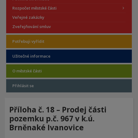
Rozpočet městské části
Veřejné zakázky
Zveřejňování smluv
Potřebuji vyřídit
Užitečné informace
O městské části
Přihlásit se
Příloha č. 18 – Prodej části
pozemku p.č. 967 v k.ú.
Brněnaké Ivanovice