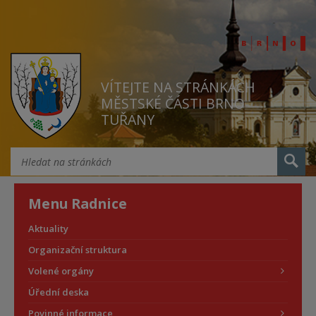
VÍTEJTE NA STRÁNKÁCH
MĚSTSKÉ ČÁSTI BRNO
TUŘANY
Menu Radnice
Aktuality
Organizační struktura
Volené orgány
Úřední deska
Povinné informace